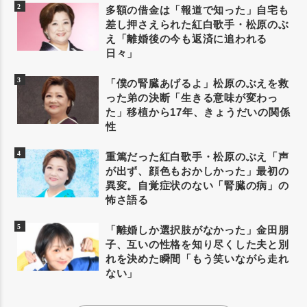
多額の借金は「報道で知った」自宅も
差し押さえられた紅白歌手・松原のぶ
え「離婚後の今も返済に追われる
日々」
「僕の腎臓あげるよ」松原のぶえを救
った弟の決断「生きる意味が変わっ
た」移植から17年、きょうだいの関係
性
重篤だった紅白歌手・松原のぶえ「声
が出ず、顔色もおかしかった」最初の
異変。自覚症状のない「腎臓の病」の
怖さ語る
「離婚しか選択肢がなかった」金田朋
子、互いの性格を知り尽くした夫と別
れを決めた瞬間「もう笑いながら走れ
ない」