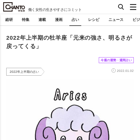
働く女性の生きやすさにコミット
総研
特集
連載
漫画
占い
レシピ
ニュース
ビジ
2022年上半期の牡羊座「元来の強さ、明るさが
戻ってくる」
今週の運勢・週間占い
2022.01.02
2022年上半期の占い