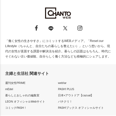
「働く女性の生きやすさ」にコミットするWEBメディア。「Reset our
Lifestyle（ちゃんと、自分たちの暮らしを整えたい）」という想いから、現
代の女性が直面する課題や解決法を紹介。暮らしの話題はもちろん、時代に
そぐわない古い価値観、自分らしく働く方法なども積極的にシェアします。
主婦と生活社 関連サイト
週刊女性PRIME
web!ar
mEdel
PASH! PLUS
暮らしとおしゃれの編集室
日本×アウトドア【cazual】
LEON オフィシャルWebサイト
パチクリ！
コミックPASH！
PASH!ブックス オフィシャルサイト