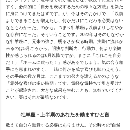
すく、必然的に「自分を表現するための様々な方法」を新た
に身につけてきたはずです。が、今はそのおかげで、「以前
よりできることが増えたし、何かだけにこだわる必要はない
なともわかった」のかも。つまり牡羊座は以前よりしなやか
な存在になった。そういうことです。2022年はそのしなやか
な牡羊座に、元来の強さ、明るさが戻る時期。実際に流れが
来るのは5月ごろから。明快な判断力、行動力、何より楽観
性が感じられるのは6月以降ですが、まさに「これこそ自分
だ！」「ホームに戻った！」感があるでしょう。気の合う相
手にも恵まれやすく、一緒に何かを成す喜びも味わえそう。
その手前の数か月は、ここまでの努力を讃えるかのような
「意外な喜びの多い時期」です。気軽な気持ちで引き受けた
ことが感謝され、大きな成果を生むことも。無欲でいてくだ
さい。実はそれが最強なのです。
牡羊座・上半期のあなたを励ますひと言
敢えて自分を鼓舞する必要はありません。その時々の“自然