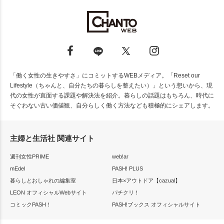
「働く女性の生きやすさ」にコミットするWEBメディア。「Reset our
Lifestyle（ちゃんと、自分たちの暮らしを整えたい）」という想いから、現
代の女性が直面する課題や解決法を紹介。暮らしの話題はもちろん、時代に
そぐわない古い価値観、自分らしく働く方法なども積極的にシェアします。
主婦と生活社 関連サイト
週刊女性PRIME
web!ar
mEdel
PASH! PLUS
暮らしとおしゃれの編集室
日本×アウトドア【cazual】
LEON オフィシャルWebサイト
パチクリ！
コミックPASH！
PASH!ブックス オフィシャルサイト