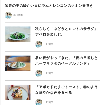
師走の中の暖かい日にラムとレンコンのクミン春巻き
山田英季
秋らしく「ぶどうとミントのサラダ」
アペロを楽しむ。
山田英季
暑い夏がやってきた。「夏の日差しと
ハーブサラダのベーグルサンド」
山田英季
「アボカドたまごトースト」春のよう
な華やかな色を食べる
山田英季