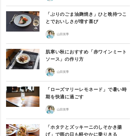
「ぶりのごま油麹焼き」ひと晩待つこ
とでおいしさが増す喜び
山田英季
肌寒い秋におすすめ「赤ワインミート
ソース」の作り方
山田英季
「ローズマリーレモネード」で暑い時
期を快適に過ごす
山田英季
「ホタテとズッキーニのしそかき揚
げ」で雨の日も軽やかに乗りきる