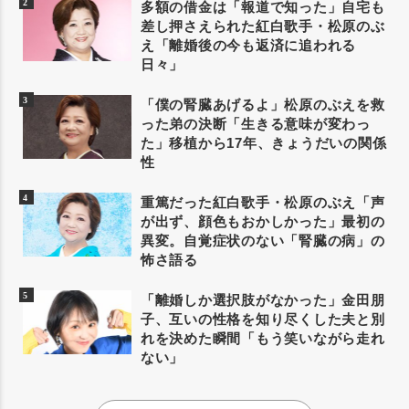
多額の借金は「報道で知った」自宅も
差し押さえられた紅白歌手・松原のぶ
え「離婚後の今も返済に追われる
日々」
「僕の腎臓あげるよ」松原のぶえを救
った弟の決断「生きる意味が変わっ
た」移植から17年、きょうだいの関係
性
重篤だった紅白歌手・松原のぶえ「声
が出ず、顔色もおかしかった」最初の
異変。自覚症状のない「腎臓の病」の
怖さ語る
「離婚しか選択肢がなかった」金田朋
子、互いの性格を知り尽くした夫と別
れを決めた瞬間「もう笑いながら走れ
ない」