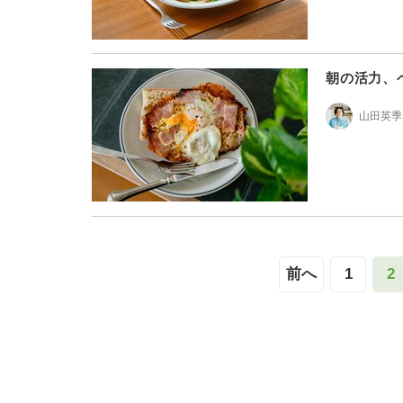
朝の活力、
山田英季
前へ
1
2