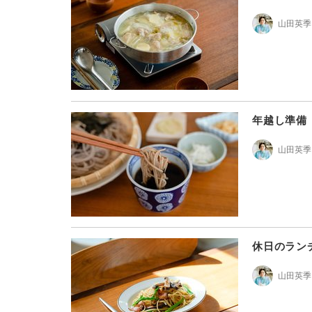
山田英季
年越し準備
山田英季
休日のラン
山田英季