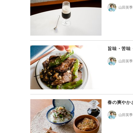
山田英季
旨味・苦味
山田英季
春の爽やか
山田英季