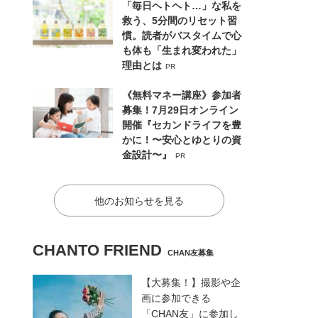
「毎日ヘトヘト…」な私を
救う、5分間のリセット習
慣。読者がバスタイムで心
も体も「生まれ変われた」
理由とは
PR
《無料マネー講座》参加者
募集！7月29日オンライン
開催『セカンドライフを豊
かに！〜安心とゆとりの資
金設計〜』
PR
他のお知らせを見る
CHANTO FRIEND
CHAN友募集
【大募集！】撮影や企
画に参加できる
「CHAN友」に参加し