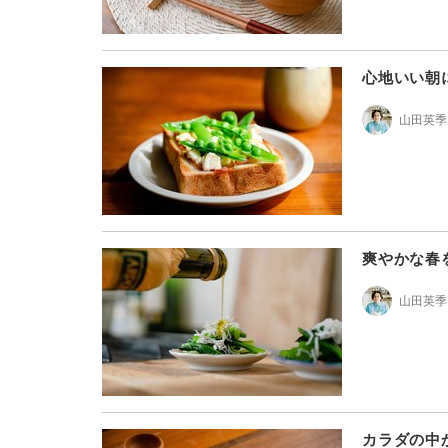
心地いい朝
山田英季
爽やかな春
山田英季
カラダの中