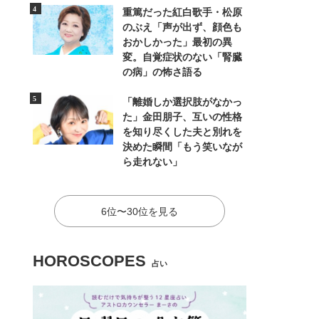
重篤だった紅白歌手・松原
のぶえ「声が出ず、顔色も
おかしかった」最初の異
変。自覚症状のない「腎臓
の病」の怖さ語る
「離婚しか選択肢がなかっ
た」金田朋子、互いの性格
を知り尽くした夫と別れを
決めた瞬間「もう笑いなが
ら走れない」
6位〜30位を見る
HOROSCOPES
占い