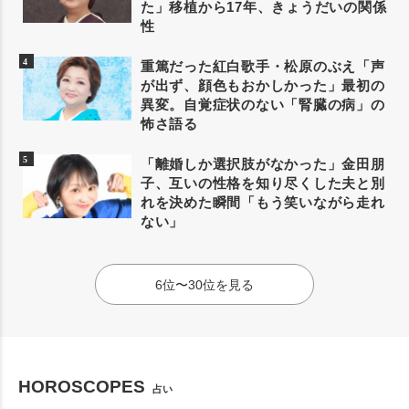
た」移植から17年、きょうだいの関係
性
重篤だった紅白歌手・松原のぶえ「声
が出ず、顔色もおかしかった」最初の
異変。自覚症状のない「腎臓の病」の
怖さ語る
「離婚しか選択肢がなかった」金田朋
子、互いの性格を知り尽くした夫と別
れを決めた瞬間「もう笑いながら走れ
ない」
6位〜30位を見る
HOROSCOPES
占い