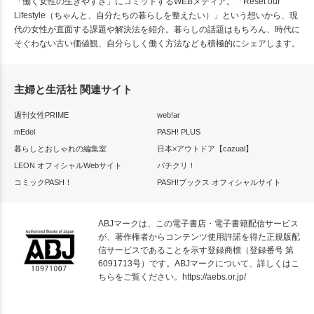
「働く女性の生きやすさ」にコミットするWEBメディア。「Reset our
Lifestyle（ちゃんと、自分たちの暮らしを整えたい）」という想いから、現
代の女性が直面する課題や解決法を紹介。暮らしの話題はもちろん、時代に
そぐわない古い価値観、自分らしく働く方法なども積極的にシェアします。
主婦と生活社 関連サイト
週刊女性PRIME
web!ar
mEdel
PASH! PLUS
暮らしとおしゃれの編集室
日本×アウトドア【cazual】
LEON オフィシャルWebサイト
パチクリ！
コミックPASH！
PASH!ブックス オフィシャルサイト
ABJマークは、この電子書店・電子書籍配信サービス
が、著作権者からコンテンツ使用許諾を得た正規版配
信サービスであることを示す登録商標（登録番号 第
6091713号）です。ABJマークについて、詳しくはこ
ちらをご覧ください。
https://aebs.or.jp/