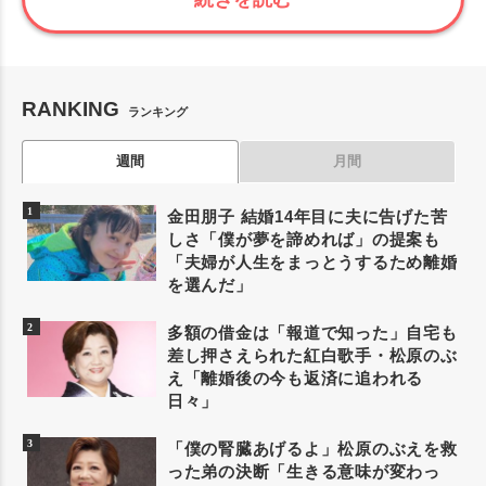
RANKING
ランキング
週間
月間
金田朋子 結婚14年目に夫に告げた苦
しさ「僕が夢を諦めれば」の提案も
「夫婦が人生をまっとうするため離婚
を選んだ」
多額の借金は「報道で知った」自宅も
差し押さえられた紅白歌手・松原のぶ
え「離婚後の今も返済に追われる
日々」
「僕の腎臓あげるよ」松原のぶえを救
った弟の決断「生きる意味が変わっ