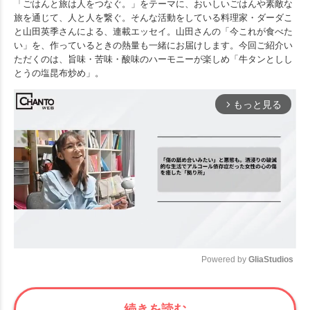
「ごはんと旅は人をつなぐ。」をテーマに、おいしいごはんや素敵な
旅を通じて、人と人を繋ぐ。そんな活動をしている料理家・ダーダこ
と山田英季さんによる、連載エッセイ。山田さんの「今これが食べた
い」を、作っているときの熱量も一緒にお届けします。今回ご紹介い
ただくのは、旨味・苦味・酸味のハーモニーが楽しめ「牛タンとしし
とうの塩昆布炒め」。
もっと見る
arrow_forward_ios
Powered by 
GliaStudios
Mute
続きを読む