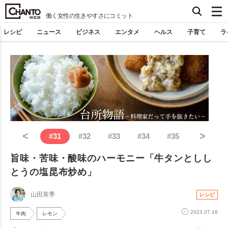
働く女性の生きやすさにコミット
レシピ
ニュース
ビジネス
エンタメ
ヘルス
子育て
ラ
<
>
#
31
#
32
#
33
#
34
#
35
旨味・苦味・酸味のハーモニー「牛タンとしし
とうの塩昆布炒め」
山田英季
レシピ
2023.07.16
牛肉
レモン