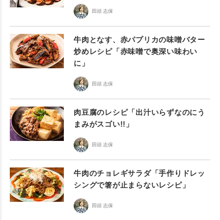
田頭 志保
牛肉となす、赤パプリカの味噌バター
炒めレシピ「赤味噌で奥深い味わい
に」
田頭 志保
肉豆腐のレシピ「出汁いらずなのにう
まみがスゴい!!」
田頭 志保
牛肉のチョレギサラダ「手作りドレッ
シングで箸が止まらないレシピ」
田頭 志保