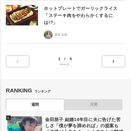
ホットプレートでガーリックライス
「ステーキ肉をやわらかくするに
は!?」
田頭 志保
1 / 4
ページ
RANKING
ランキング
週間
月間
金田朋子 結婚14年目に夫に告げた苦
しさ「僕が夢を諦めれば」の提案も