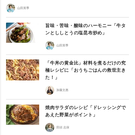
山田英季
旨味・苦味・酸味のハーモニー「牛タ
ンとししとうの塩昆布炒め」
山田英季
「牛丼の黄金比」材料を煮るだけの究
極レシピに「おうちごはんの救世主き
た！」
加藤文惠
焼肉サラダのレシピ「ドレッシングで
あえた野菜がポイント」
田頭 志保