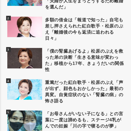
「夫婦が人生をまっとうするため離婚
を選んだ」
多額の借金は「報道で知った」自宅も
差し押さえられた紅白歌手・松原のぶ
え「離婚後の今も返済に追われる
日々」
「僕の腎臓あげるよ」松原のぶえを救
った弟の決断「生きる意味が変わっ
た」移植から17年、きょうだいの関係
性
重篤だった紅白歌手・松原のぶえ「声
が出ず、顔色もおかしかった」最初の
異変。自覚症状のない「腎臓の病」の
怖さ語る
「お母さんがいない子になる」との言
葉に一度は諦めるも、ステージ4乳が
んでの妊娠「川の字で寝るのが夢」