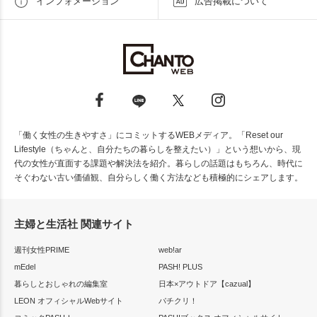
インフォメーション
広告掲載について
「働く女性の生きやすさ」にコミットするWEBメディア。「Reset our
Lifestyle（ちゃんと、自分たちの暮らしを整えたい）」という想いから、現
代の女性が直面する課題や解決法を紹介。暮らしの話題はもちろん、時代に
そぐわない古い価値観、自分らしく働く方法なども積極的にシェアします。
主婦と生活社 関連サイト
週刊女性PRIME
web!ar
mEdel
PASH! PLUS
暮らしとおしゃれの編集室
日本×アウトドア【cazual】
LEON オフィシャルWebサイト
パチクリ！