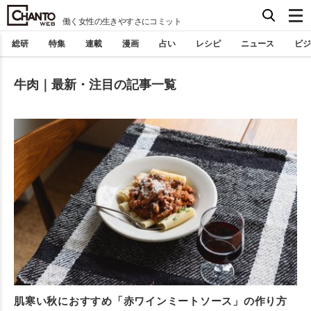
働く女性の生きやすさにコミット
総研
特集
連載
漫画
占い
レシピ
ニュース
ビジ
牛肉｜最新・注目の記事一覧
肌寒い秋におすすめ「赤ワインミートソース」の作り方