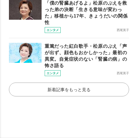
「僕の腎臓あげるよ」松原のぶえを救
った弟の決断「生きる意味が変わっ
た」移植から17年、きょうだいの関係
性
エンタメ
西尾英子
重篤だった紅白歌手・松原のぶえ「声
が出ず、顔色もおかしかった」最初の
異変。自覚症状のない「腎臓の病」の
怖さ語る
エンタメ
西尾英子
新着記事をもっと見る