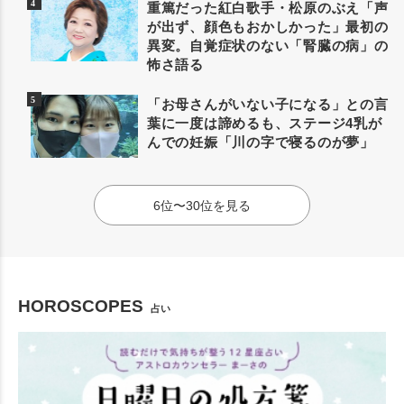
重篤だった紅白歌手・松原のぶえ「声
が出ず、顔色もおかしかった」最初の
異変。自覚症状のない「腎臓の病」の
怖さ語る
「お母さんがいない子になる」との言
葉に一度は諦めるも、ステージ4乳が
んでの妊娠「川の字で寝るのが夢」
6位〜30位を見る
HOROSCOPES
占い