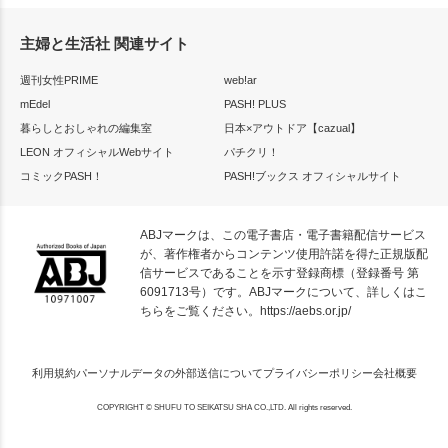
主婦と生活社 関連サイト
週刊女性PRIME
web!ar
mEdel
PASH! PLUS
暮らしとおしゃれの編集室
日本×アウトドア【cazual】
LEON オフィシャルWebサイト
パチクリ！
コミックPASH！
PASH!ブックス オフィシャルサイト
ABJマークは、この電子書店・電子書籍配信サービス
が、著作権者からコンテンツ使用許諾を得た正規版配
信サービスであることを示す登録商標（登録番号 第
6091713号）です。ABJマークについて、詳しくはこ
ちらをご覧ください。
https://aebs.or.jp/
利用規約
パーソナルデータの外部送信について
プライバシーポリシー
会社概要
COPYRIGHT © SHUFU TO SEIKATSU SHA CO.,LTD. All rights reserved.