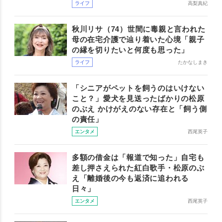
ライフ
高梨真紀
秋川リサ（74）世間に毒親と言われた
母の在宅介護で辿り着いた心境「親子
の縁を切りたいと何度も思った」
ライフ
たかなしまき
「シニアがペットを飼うのはいけない
こと？」愛犬を見送ったばかりの松原
のぶえ かけがえのない存在と「飼う側
の責任」
エンタメ
西尾英子
多額の借金は「報道で知った」自宅も
差し押さえられた紅白歌手・松原のぶ
え「離婚後の今も返済に追われる
日々」
エンタメ
西尾英子