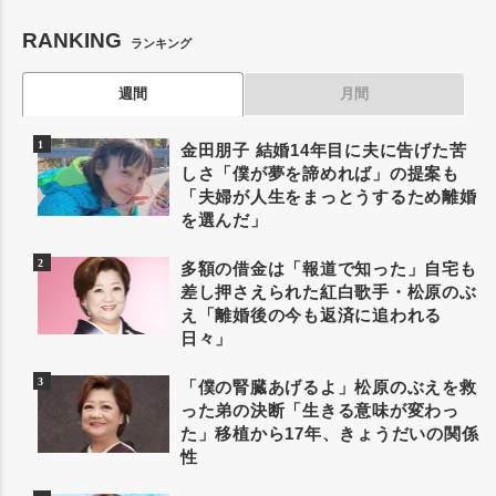
RANKING
ランキング
週間
月間
金田朋子 結婚14年目に夫に告げた苦
しさ「僕が夢を諦めれば」の提案も
「夫婦が人生をまっとうするため離婚
を選んだ」
多額の借金は「報道で知った」自宅も
差し押さえられた紅白歌手・松原のぶ
え「離婚後の今も返済に追われる
日々」
「僕の腎臓あげるよ」松原のぶえを救
った弟の決断「生きる意味が変わっ
た」移植から17年、きょうだいの関係
性