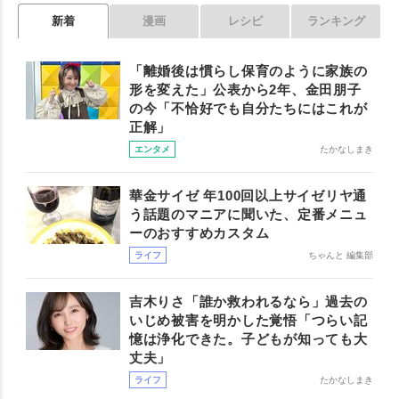
新着
漫画
レシピ
ランキング
「離婚後は慣らし保育のように家族の
形を変えた」公表から2年、金田朋子
の今「不恰好でも自分たちにはこれが
正解」
エンタメ
たかなしまき
華金サイゼ 年100回以上サイゼリヤ通
う話題のマニアに聞いた、定番メニュ
ーのおすすめカスタム
ライフ
ちゃんと 編集部
吉木りさ「誰か救われるなら」過去の
いじめ被害を明かした覚悟「つらい記
憶は浄化できた。子どもが知っても大
丈夫」
ライフ
たかなしまき