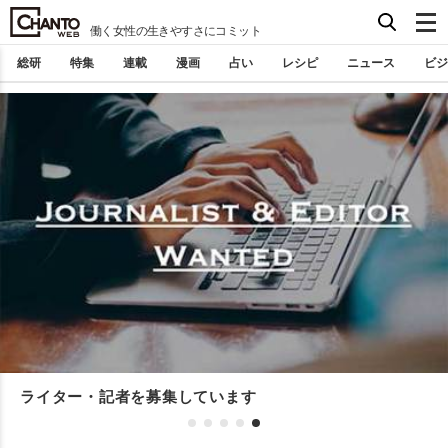
働く女性の生きやすさにコミット
総研
特集
連載
漫画
占い
レシピ
ニュース
ビジ
ライター・記者を募集しています