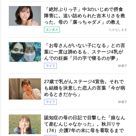
「絶対ぶりっ子」中3のいじめで摂食
障害に。追い詰められた吉木りさを救
った、母の「腐っちゃダメ」の教え
エンタメ
たかなしまき
「お母さんがいない子になる」との言
葉に一度は諦めるも、ステージ4乳が
んでの妊娠「川の字で寝るのが夢」
ライフ
林優子
27歳で乳がんステージ4宣告。それで
も結婚を決意した恋人の言葉「今が病
めるときだから」
ライフ
林優子
認知症の母の日記で目撃した「娘なん
て産むんじゃなかった」。秋川リサ
（74）介護7年の末に母を看取るまで