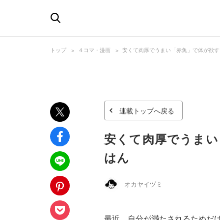
トップ
４コマ・漫画
安くて肉厚でうまい「赤魚」で体が欲す
連載トップへ戻る
安くて肉厚でうまい
はん
オカヤイヅミ
最近、自分が満たされるためだ