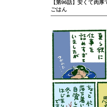
【第96話】安くて肉
ごはん