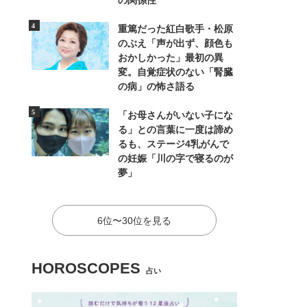
の関係性
重篤だった紅白歌手・松原
のぶえ「声が出ず、顔色も
おかしかった」最初の異
変。自覚症状のない「腎臓
の病」の怖さ語る
「お母さんがいない子にな
る」との言葉に一度は諦め
るも、ステージ4乳がんで
の妊娠「川の字で寝るのが
夢」
6位〜30位を見る
HOROSCOPES
占い