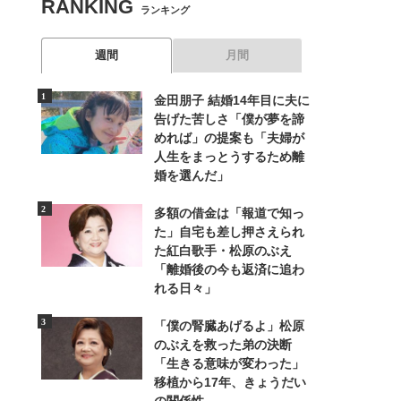
RANKING
ランキング
週間
月間
金田朋子 結婚14年目に夫に
告げた苦しさ「僕が夢を諦
めれば」の提案も「夫婦が
人生をまっとうするため離
婚を選んだ」
多額の借金は「報道で知っ
た」自宅も差し押さえられ
た紅白歌手・松原のぶえ
「離婚後の今も返済に追わ
れる日々」
「僕の腎臓あげるよ」松原
のぶえを救った弟の決断
「生きる意味が変わった」
移植から17年、きょうだい