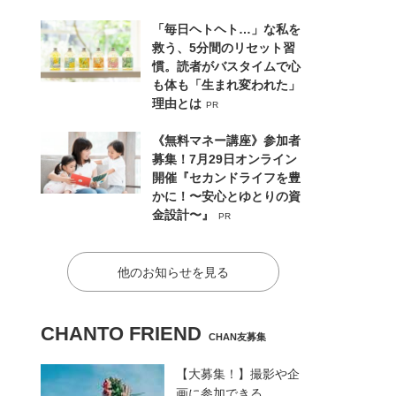
「毎日ヘトヘト…」な私を
救う、5分間のリセット習
慣。読者がバスタイムで心
も体も「生まれ変われた」
理由とは
PR
《無料マネー講座》参加者
募集！7月29日オンライン
開催『セカンドライフを豊
かに！〜安心とゆとりの資
金設計〜』
PR
他のお知らせを見る
CHANTO FRIEND
CHAN友募集
【大募集！】撮影や企
画に参加できる