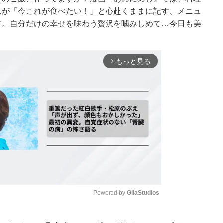
んが「今これが食べたい！」と心赴くままに記す、メニュ
す。自分だけの幸せを味わう贅沢を噛みしめて…今日も美
もっと見る
arrow_forward_ios
Powered by 
GliaStudios
Mute