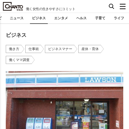
働く女性の生きやすさにコミット
ピ
ニュース
ビジネス
エンタメ
ヘルス
子育て
ライフ
ビジネス
働き方
仕事術
ビジネスマナー
産休・育休
働くママ調査