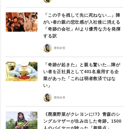
「この子を残して先に死ねない…」障
がい者の親の悲壮感が入社後に消える
「奇跡の会社」AIより優秀な力を発揮
する訳
鷺島鈴香
「奇跡が起きた」と親も驚いた…障が
い者を正社員として401名雇用する企
業があった「これは弱者救済ではな
い」
鷺島鈴香
《廃棄野菜がクレヨンに!?》青森のシ
ングルマザーが生み出した奇跡。1500
人のバイヤーが唸った「着眼点」