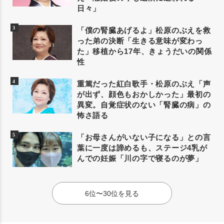
日々」
「僕の腎臓あげるよ」松原のぶえを救
った弟の決断「生きる意味が変わっ
た」移植から17年、きょうだいの関係
性
重篤だった紅白歌手・松原のぶえ「声
が出ず、顔色もおかしかった」最初の
異変。自覚症状のない「腎臓の病」の
怖さ語る
「お母さんがいない子になる」との言
葉に一度は諦めるも、ステージ4乳が
んでの妊娠「川の字で寝るのが夢」
6位〜30位を見る