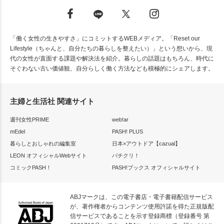
「働く女性の生きやすさ」にコミットするWEBメディア。「Reset our
Lifestyle（ちゃんと、自分たちの暮らしを整えたい）」という想いから、現
代の女性が直面する課題や解決法を紹介。暮らしの話題はもちろん、時代に
そぐわない古い価値観、自分らしく働く方法なども積極的にシェアします。
主婦と生活社 関連サイト
週刊女性PRIME
web!ar
mEdel
PASH! PLUS
暮らしとおしゃれの編集室
日本×アウトドア【cazual】
LEON オフィシャルWebサイト
パチクリ！
コミックPASH！
PASH!ブックス オフィシャルサイト
ABJマークは、この電子書店・電子書籍配信サービス
が、著作権者からコンテンツ使用許諾を得た正規版配
信サービスであることを示す登録商標（登録番号 第