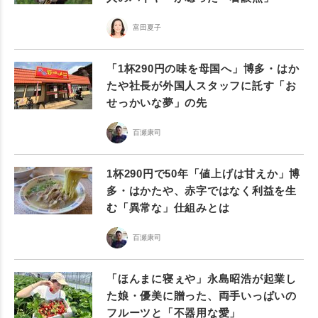
富田夏子
「1杯290円の味を母国へ」博多・はか
たや社長が外国人スタッフに託す「お
せっかいな夢」の先
百瀬康司
1杯290円で50年「値上げは甘えか」博
多・はかたや、赤字ではなく利益を生
む「異常な」仕組みとは
百瀬康司
「ほんまに寝ぇや」永島昭浩が起業し
た娘・優美に贈った、両手いっぱいの
フルーツと「不器用な愛」