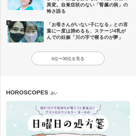
異変。自覚症状のない「腎臓の病」の
怖さ語る
「お母さんがいない子になる」との言
葉に一度は諦めるも、ステージ4乳が
んでの妊娠「川の字で寝るのが夢」
6位〜30位を見る
HOROSCOPES
占い