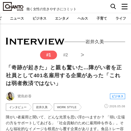
働く女性の生きやすさにコミット
ピ
ニュース
ビジネス
エンタメ
ヘルス
子育て
ライフ
岩井久美
>
#
1
#
2
「奇跡が起きた」と親も驚いた…障がい者を正
社員として401名雇用する企業があった「これ
は弱者救済ではない」
鷺島鈴香
ビジネス
2026.05.08
インタビュー
岩井久美
WORK STYLE
障がい者雇用と聞いて、どんな光景を思い浮かべますか？ 「弱い立場
の方をサポートしてあげる」「社会貢献のために雇用枠を作る」。そ
んな福祉的なイメージを根底から覆す企業があります。食品トレー容