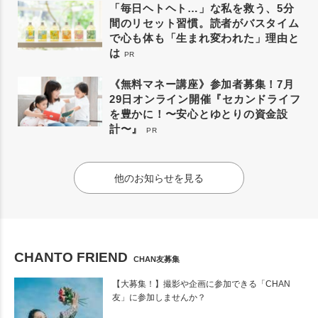
「毎日ヘトヘト…」な私を救う、5分
間のリセット習慣。読者がバスタイム
で心も体も「生まれ変われた」理由と
は
PR
《無料マネー講座》参加者募集！7月
29日オンライン開催『セカンドライフ
を豊かに！〜安心とゆとりの資金設
計〜』
PR
他のお知らせを見る
CHANTO FRIEND
CHAN友募集
【大募集！】撮影や企画に参加できる「CHAN
友」に参加しませんか？