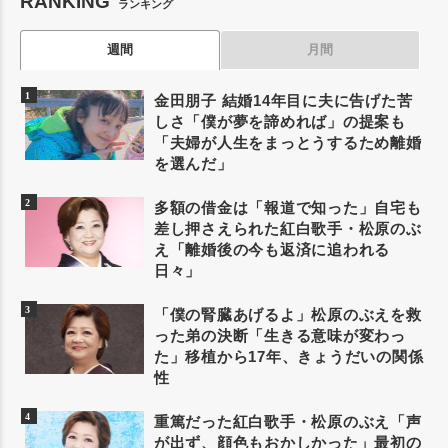
RANKING
ランキング
週間
月間
金田朋子 結婚14年目に夫に告げた苦
しさ「僕が夢を諦めれば」の提案も
「夫婦が人生をまっとうするため離婚
を選んだ」
多額の借金は「報道で知った」自宅も
差し押さえられた紅白歌手・松原のぶ
え「離婚後の今も返済に追われる
日々」
「僕の腎臓あげるよ」松原のぶえを救
った弟の決断「生きる意味が変わっ
た」移植から17年、きょうだいの関係
性
重篤だった紅白歌手・松原のぶえ「声
が出ず、顔色もおかしかった」最初の