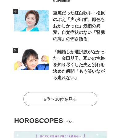
の関係性
重篤だった紅白歌手・松原
のぶえ「声が出ず、顔色も
おかしかった」最初の異
変。自覚症状のない「腎臓
の病」の怖さ語る
「離婚しか選択肢がなかっ
た」金田朋子、互いの性格
を知り尽くした夫と別れを
決めた瞬間「もう笑いなが
ら走れない」
6位〜30位を見る
HOROSCOPES
占い