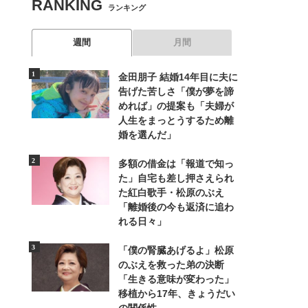
RANKING
ランキング
週間
月間
金田朋子 結婚14年目に夫に
告げた苦しさ「僕が夢を諦
めれば」の提案も「夫婦が
人生をまっとうするため離
婚を選んだ」
多額の借金は「報道で知っ
た」自宅も差し押さえられ
た紅白歌手・松原のぶえ
「離婚後の今も返済に追わ
れる日々」
「僕の腎臓あげるよ」松原
のぶえを救った弟の決断
「生きる意味が変わった」
移植から17年、きょうだい