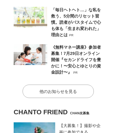
「毎日ヘトヘト…」な私を
救う、5分間のリセット習
慣。読者がバスタイムで心
も体も「生まれ変われた」
理由とは
PR
《無料マネー講座》参加者
募集！7月29日オンライン
開催『セカンドライフを豊
かに！〜安心とゆとりの資
金設計〜』
PR
他のお知らせを見る
CHANTO FRIEND
CHAN友募集
【大募集！】撮影や企
画に参加できる