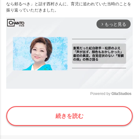
なら頼るべき」と話す西村さんに、育児に追われていた当時のことを
振り返っていただきました。
もっと見る
arrow_forward_ios
Powered by 
GliaStudios
Mute
続きを読む