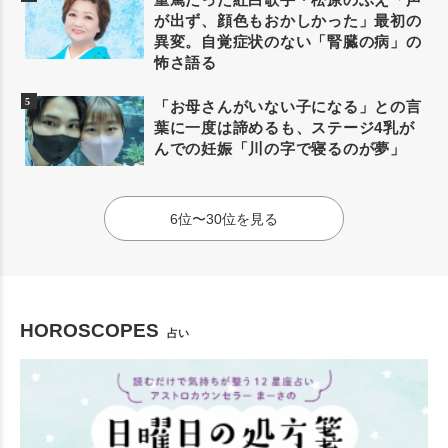
が出ず、顔色もおかしかった」最初の
異変。自覚症状のない「腎臓の病」の
怖さ語る
「お母さんがいない子になる」との言
葉に一度は諦めるも、ステージ4乳が
んでの妊娠「川の字で寝るのが夢」
6位〜30位を見る
HOROSCOPES
占い