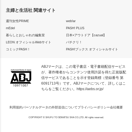
主婦と生活社 関連サイト
週刊女性PRIME
web!ar
mEdel
PASH! PLUS
暮らしとおしゃれの編集室
日本×アウトドア【cazual】
LEON オフィシャルWebサイト
パチクリ！
コミックPASH！
PASH!ブックス オフィシャルサイト
ABJマークは、この電子書店・電子書籍配信サービス
が、著作権者からコンテンツ使用許諾を得た正規版配
信サービスであることを示す登録商標（登録番号 第
6091713号）です。ABJマークについて、詳しくはこ
ちらをご覧ください。
https://aebs.or.jp/
利用規約
パーソナルデータの外部送信について
プライバシーポリシー
会社概要
COPYRIGHT © SHUFU TO SEIKATSU SHA CO.,LTD. All rights reserved.