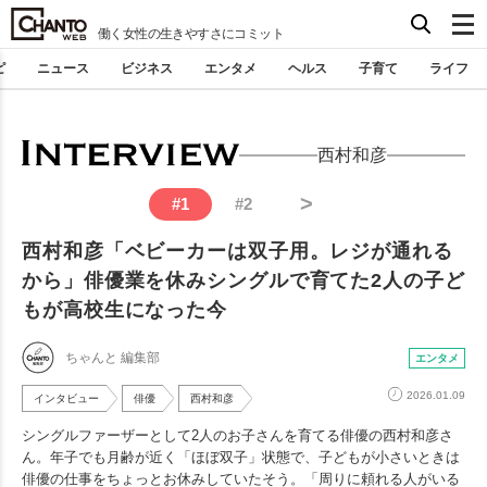
働く女性の生きやすさにコミット
ピ
ニュース
ビジネス
エンタメ
ヘルス
子育て
ライフ
西村和彦
>
#
1
#
2
西村和彦「ベビーカーは双子用。レジが通れる
から」俳優業を休みシングルで育てた2人の子ど
もが高校生になった今
ちゃんと 編集部
エンタメ
2026.01.09
インタビュー
俳優
西村和彦
シングルファーザーとして2人のお子さんを育てる俳優の西村和彦さ
ん。年子でも月齢が近く「ほぼ双子」状態で、子どもが小さいときは
俳優の仕事をちょっとお休みしていたそう。「周りに頼れる人がいる