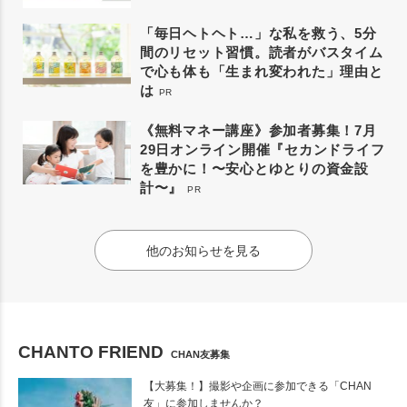
「毎日ヘトヘト…」な私を救う、5分
間のリセット習慣。読者がバスタイム
で心も体も「生まれ変われた」理由と
は
PR
《無料マネー講座》参加者募集！7月
29日オンライン開催『セカンドライフ
を豊かに！〜安心とゆとりの資金設
計〜』
PR
他のお知らせを見る
CHANTO FRIEND
CHAN友募集
【大募集！】撮影や企画に参加できる「CHAN
友」に参加しませんか？