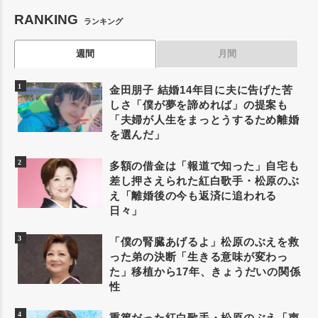
RANKING
ランキング
週間
月間
金田朋子 結婚14年目に夫に告げた苦
しさ「僕が夢を諦めれば」の提案も
「夫婦が人生をまっとうするため離婚
を選んだ」
多額の借金は「報道で知った」自宅も
差し押さえられた紅白歌手・松原のぶ
え「離婚後の今も返済に追われる
日々」
「僕の腎臓あげるよ」松原のぶえを救
った弟の決断「生きる意味が変わっ
た」移植から17年、きょうだいの関係
性
重篤だった紅白歌手・松原のぶえ「声