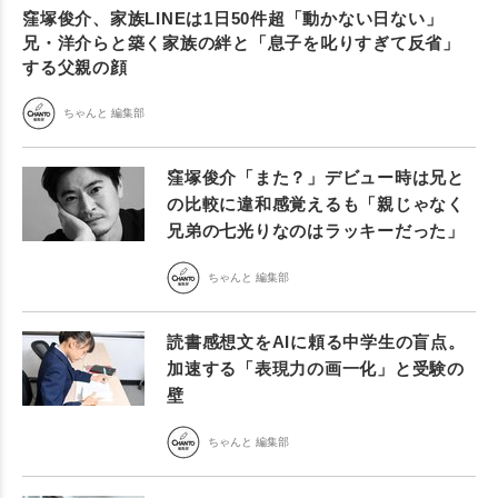
窪塚俊介、家族LINEは1日50件超「動かない日ない」
兄・洋介らと築く家族の絆と「息子を叱りすぎて反省」
する父親の顔
ちゃんと 編集部
窪塚俊介「また？」デビュー時は兄と
の比較に違和感覚えるも「親じゃなく
兄弟の七光りなのはラッキーだった」
ちゃんと 編集部
読書感想文をAIに頼る中学生の盲点。
加速する「表現力の画一化」と受験の
壁
ちゃんと 編集部