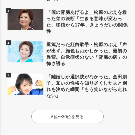
「僕の腎臓あげるよ」松原のぶえを救
った弟の決断「生きる意味が変わっ
た」移植から17年、きょうだいの関係
性
重篤だった紅白歌手・松原のぶえ「声
が出ず、顔色もおかしかった」最初の
異変。自覚症状のない「腎臓の病」の
怖さ語る
「離婚しか選択肢がなかった」金田朋
子、互いの性格を知り尽くした夫と別
れを決めた瞬間「もう笑いながら走れ
ない」
6位〜30位を見る