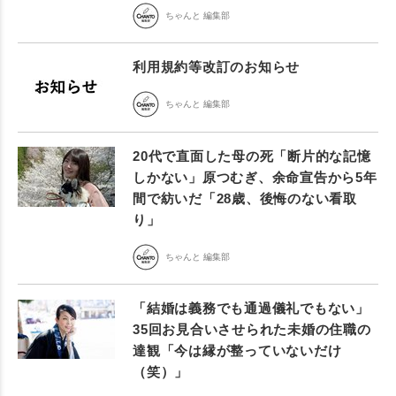
ちゃんと 編集部
利用規約等改訂のお知らせ
ちゃんと 編集部
20代で直面した母の死「断片的な記憶
しかない」原つむぎ、余命宣告から5年
間で紡いだ「28歳、後悔のない看取
り」
ちゃんと 編集部
「結婚は義務でも通過儀礼でもない」
35回お見合いさせられた未婚の住職の
達観「今は縁が整っていないだけ
（笑）」