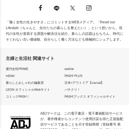
「働く女性の生きやすさ」にコミットするWEBメディア。「Reset our
Lifestyle（ちゃんと、自分たちの暮らしを整えたい）」という想いから、現
代の女性が直面する課題や解決法を紹介。暮らしの話題はもちろん、時代に
そぐわない古い価値観、自分らしく働く方法なども積極的にシェアします。
主婦と生活社 関連サイト
週刊女性PRIME
web!ar
mEdel
PASH! PLUS
暮らしとおしゃれの編集室
日本×アウトドア【cazual】
LEON オフィシャルWebサイト
パチクリ！
コミックPASH！
PASH!ブックス オフィシャルサイト
ABJマークは、この電子書店・電子書籍配信サービス
が、著作権者からコンテンツ使用許諾を得た正規版配
信サービスであることを示す登録商標（登録番号 第