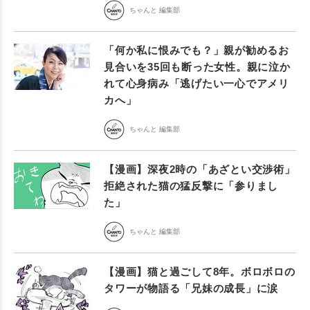
ちゃんと 編集部
「何か私に恨みでも？」親が勧めるお
見合いを35回も断った女性。親に泣か
れて心身病み「逃げたい一心でアメリ
カへ」
ちゃんと 編集部
【漫画】深夜2時の「あざとい交渉術」
拒絶された猫の猛反撃に「参りまし
た」
ちゃんと 編集部
【漫画】猫と過ごして8年。ボロボロの
タワーが物語る「兄妹の成長」に涙