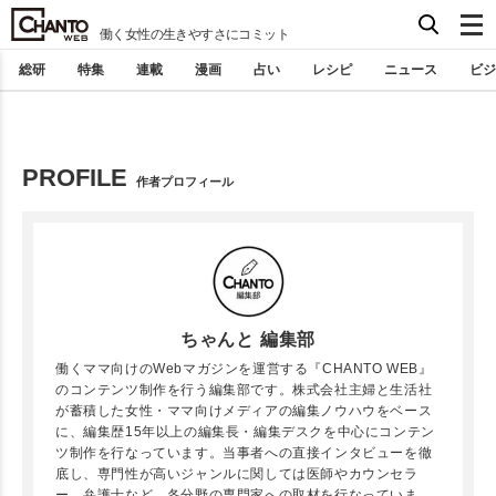
働く女性の生きやすさにコミット
総研
特集
連載
漫画
占い
レシピ
ニュース
ビジ
PROFILE
作者プロフィール
ちゃんと 編集部
働くママ向けのWebマガジンを運営する『CHANTO WEB』
のコンテンツ制作を行う編集部です。
株式会社主婦と生活社
が蓄積した女性・ママ向けメディアの編集ノウハウをベース
に、編集歴15年以上の編集長・編集デスクを中心にコンテン
ツ制作を行なっています。当事者への直接インタビューを徹
底し、専門性が高いジャンルに関しては医師やカウンセラ
ー、弁護士など、各分野の専門家への取材を行なっていま