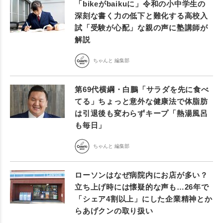
「bikeがbaikuに」令和の小中学生の
深刻な書く力の低下と難化する高校入
試「受験が心配」な親の声に塾講師が
解説
ちゃんと 編集部
第69代横綱・白鵬「サラダを先に食べ
てる」ちょっと意外な健康法で体脂肪
は引退後も変わらずキープ「熱湯風呂
も毎日」
ちゃんと 編集部
ローソンはなぜ病院内にお店が多い？
立ち上げ時には懐疑的な声も…26年で
「シェア4割以上」にした企業精神とか
らあげクンの取り扱い