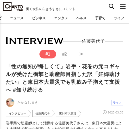
働く女性の生きやすさにコミット
ピ
ニュース
ビジネス
エンタメ
ヘルス
子育て
ライフ
佐藤美代子
>
#
1
#
2
「性の無知が悔しくて」岩手・花巻の元コギャ
ルが受けた衝撃と助産師目指した訳「妊婦助け
たい」と東日本大震災でも乳飲み子抱えて支援
へ #知り続ける
たかなしまき
ライフ
2025.03.05
インタビュー
佐藤美代子
東日本大震災
岩手県で助産師として活動する佐藤美代子さんは、東日本大震災によ
る大津波で甚大な被害にあった沿岸部のお母さんたちを支えました。