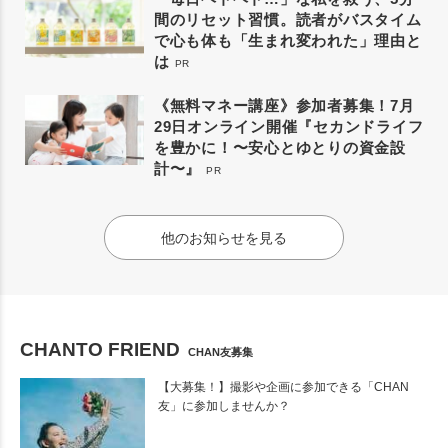
間のリセット習慣。読者がバスタイム
で心も体も「生まれ変われた」理由と
は
PR
《無料マネー講座》参加者募集！7月
29日オンライン開催『セカンドライフ
を豊かに！〜安心とゆとりの資金設
計〜』
PR
他のお知らせを見る
CHANTO FRIEND
CHAN友募集
【大募集！】撮影や企画に参加できる「CHAN
友」に参加しませんか？