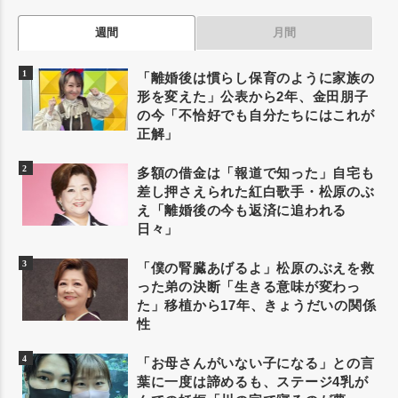
週間
月間
「離婚後は慣らし保育のように家族の
形を変えた」公表から2年、金田朋子
の今「不恰好でも自分たちにはこれが
正解」
多額の借金は「報道で知った」自宅も
差し押さえられた紅白歌手・松原のぶ
え「離婚後の今も返済に追われる
日々」
「僕の腎臓あげるよ」松原のぶえを救
った弟の決断「生きる意味が変わっ
た」移植から17年、きょうだいの関係
性
「お母さんがいない子になる」との言
葉に一度は諦めるも、ステージ4乳が