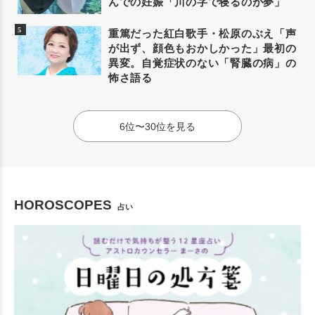
んでの妊娠「川の字で寝るのが夢」
重篤だった紅白歌手・松原のぶえ「声
が出ず、顔色もおかしかった」最初の
異変。自覚症状のない「腎臓の病」の
怖さ語る
6位〜30位を見る
HOROSCOPES
占い