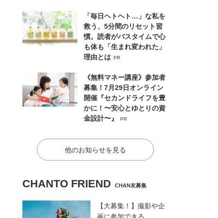
「毎日ヘトヘト…」な私を
救う、5分間のリセット習
慣。読者がバスタイムで心
も体も「生まれ変われた」
理由とは
PR
《無料マネー講座》参加者
募集！7月29日オンライン
開催『セカンドライフを豊
かに！〜安心とゆとりの資
金設計〜』
PR
他のお知らせを見る
CHANTO FRIEND
CHAN友募集
【大募集！】撮影や企
画に参加できる