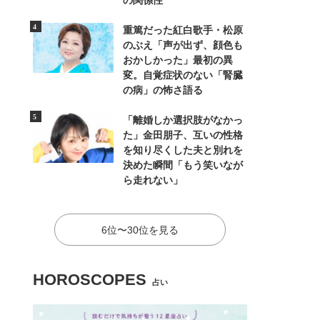
の関係性
重篤だった紅白歌手・松原
のぶえ「声が出ず、顔色も
おかしかった」最初の異
変。自覚症状のない「腎臓
の病」の怖さ語る
「離婚しか選択肢がなかっ
た」金田朋子、互いの性格
を知り尽くした夫と別れを
決めた瞬間「もう笑いなが
ら走れない」
6位〜30位を見る
HOROSCOPES
占い