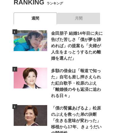
RANKING
ランキング
週間
月間
金田朋子 結婚14年目に夫に
告げた苦しさ「僕が夢を諦
めれば」の提案も「夫婦が
人生をまっとうするため離
婚を選んだ」
多額の借金は「報道で知っ
た」自宅も差し押さえられ
た紅白歌手・松原のぶえ
「離婚後の今も返済に追わ
れる日々」
「僕の腎臓あげるよ」松原
のぶえを救った弟の決断
「生きる意味が変わった」
移植から17年、きょうだい