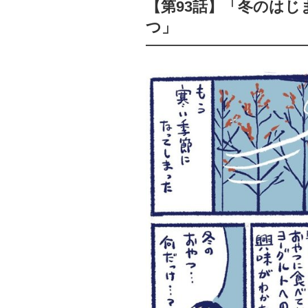
【第93話】「冬のはじ
つ」