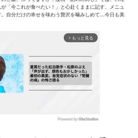
んが「今これが食べたい！」と心赴くままに記す、メニュ
す。自分だけの幸せを味わう贅沢を噛みしめて…今日も美
もっと見る
arrow_forward_ios
Powered by 
GliaStudios
Mute