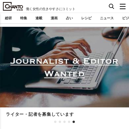
働く女性の生きやすさにコミット
総研
特集
連載
漫画
占い
レシピ
ニュース
ビジ
ライター・記者を募集しています