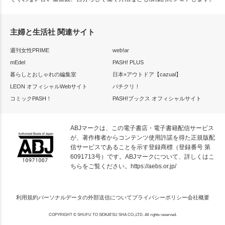
主婦と生活社 関連サイト
週刊女性PRIME
web!ar
mEdel
PASH! PLUS
暮らしとおしゃれの編集室
日本×アウトドア【cazual】
LEON オフィシャルWebサイト
パチクリ！
コミックPASH！
PASH!ブックス オフィシャルサイト
ABJマークは、この電子書店・電子書籍配信サービス
が、著作権者からコンテンツ使用許諾を得た正規版配
信サービスであることを示す登録商標（登録番号 第
6091713号）です。ABJマークについて、詳しくはこ
ちらをご覧ください。
https://aebs.or.jp/
利用規約
パーソナルデータの外部送信について
プライバシーポリシー
会社概要
COPYRIGHT © SHUFU TO SEIKATSU SHA CO.,LTD. All rights reserved.