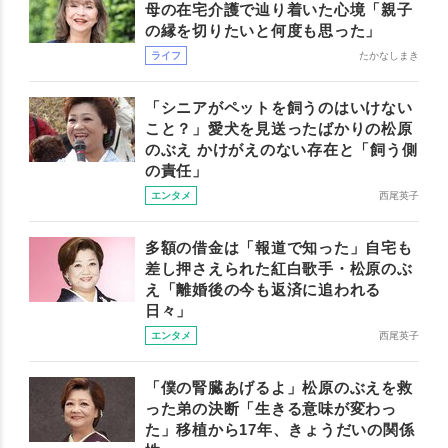
母の在宅介護で辿り着いた心境「親子
の縁を切りたいと何度も思った」
ライフ
たかなしまき
「シニアがペットを飼うのはいけない
こと？」愛犬を見送ったばかりの松原
のぶえ かけがえのない存在と「飼う側
の責任」
エンタメ
西尾英子
多額の借金は「報道で知った」自宅も
差し押さえられた紅白歌手・松原のぶ
え「離婚後の今も返済に追われる
日々」
エンタメ
西尾英子
「僕の腎臓あげるよ」松原のぶえを救
った弟の決断「生きる意味が変わっ
た」移植から17年、きょうだいの関係