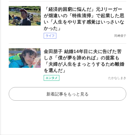
「経済的困窮に悩んだ」元Jリーガー
が畑違いの「特殊清掃」で起業した思
い「人生をやり直す感覚はいっさいな
かった」
ライフ
岡﨑優子
金田朋子 結婚14年目に夫に告げた苦
しさ「僕が夢を諦めれば」の提案も
「夫婦が人生をまっとうするため離婚
を選んだ」
エンタメ
たかなしまき
新着記事をもっと見る