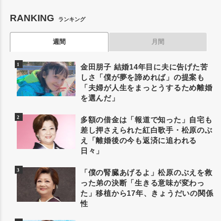
RANKING
ランキング
週間
月間
金田朋子 結婚14年目に夫に告げた苦
しさ「僕が夢を諦めれば」の提案も
「夫婦が人生をまっとうするため離婚
を選んだ」
多額の借金は「報道で知った」自宅も
差し押さえられた紅白歌手・松原のぶ
え「離婚後の今も返済に追われる
日々」
「僕の腎臓あげるよ」松原のぶえを救
った弟の決断「生きる意味が変わっ
た」移植から17年、きょうだいの関係
性