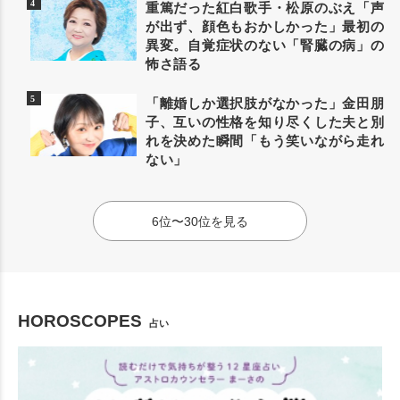
重篤だった紅白歌手・松原のぶえ「声
が出ず、顔色もおかしかった」最初の
異変。自覚症状のない「腎臓の病」の
怖さ語る
「離婚しか選択肢がなかった」金田朋
子、互いの性格を知り尽くした夫と別
れを決めた瞬間「もう笑いながら走れ
ない」
6位〜30位を見る
HOROSCOPES
占い