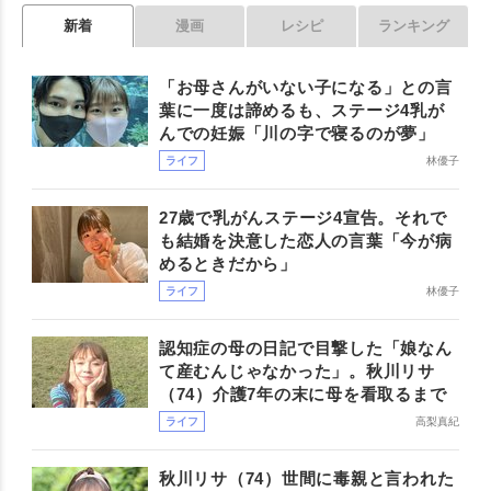
新着
漫画
レシピ
ランキング
「お母さんがいない子になる」との言
葉に一度は諦めるも、ステージ4乳が
んでの妊娠「川の字で寝るのが夢」
ライフ
林優子
27歳で乳がんステージ4宣告。それで
も結婚を決意した恋人の言葉「今が病
めるときだから」
ライフ
林優子
認知症の母の日記で目撃した「娘なん
て産むんじゃなかった」。秋川リサ
（74）介護7年の末に母を看取るまで
ライフ
高梨真紀
秋川リサ（74）世間に毒親と言われた