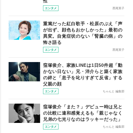
性
エンタメ
西尾英子
重篤だった紅白歌手・松原のぶえ「声
が出ず、顔色もおかしかった」最初の
異変。自覚症状のない「腎臓の病」の
怖さ語る
エンタメ
西尾英子
窪塚俊介、家族LINEは1日50件超「動
かない日ない」兄・洋介らと築く家族
の絆と「息子を叱りすぎて反省」する
父親の顔
エンタメ
ちゃんと 編集部
窪塚俊介「また？」デビュー時は兄と
の比較に違和感覚えるも「親じゃなく
兄弟の七光りなのはラッキーだった」
エンタメ
ちゃんと 編集部