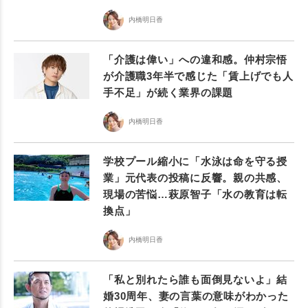
内橋明日香
「介護は偉い」への違和感。仲村宗悟
が介護職3年半で感じた「賃上げでも人
手不足」が続く業界の課題
内橋明日香
学校プール縮小に「水泳は命を守る授
業」元代表の投稿に反響。親の共感、
現場の苦悩…萩原智子「水の教育は転
換点」
内橋明日香
「私と別れたら誰も面倒見ないよ」結
婚30周年、妻の言葉の意味がわかった