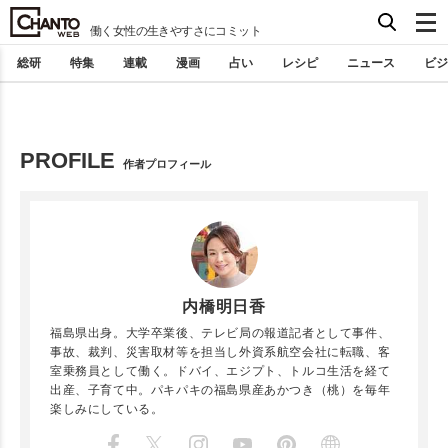
働く女性の生きやすさにコミット
総研
特集
連載
漫画
占い
レシピ
ニュース
ビジ
PROFILE
作者プロフィール
内橋明日香
福島県出身。大学卒業後、テレビ局の報道記者として事件、
事故、裁判、災害取材等を担当し外資系航空会社に転職、客
室乗務員として働く。ドバイ、エジプト、トルコ生活を経て
出産、子育て中。パキパキの福島県産あかつき（桃）を毎年
楽しみにしている。