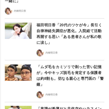
一緒に」
内橋明日香
福田明日香「20代のツケが今」長引く
自律神経失調症が悪化。入院経て活動
再開する思い「ある患者さんが私の歌
に涙し」
内橋明日香
「ムダ毛をカミソリで剃った苦い記憶
が」今やキッズ脱毛を肯定する保護者
は約8割も。切なる親心と専門医の「警
鐘」
内橋明日香
「意識が希薄だと共依存やハラスメン