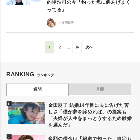
的場浩司の今「釣った魚に餌あげまく
ってる」
内橋明日香
1
2
…
36
次へ
RANKING
ランキング
週間
月間
金田朋子 結婚14年目に夫に告げた苦
しさ「僕が夢を諦めれば」の提案も
「夫婦が人生をまっとうするため離婚
を選んだ」
多額の借金は「報道で知った」自宅も