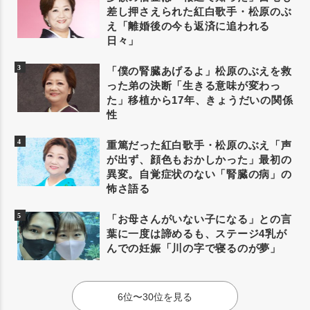
差し押さえられた紅白歌手・松原のぶ
え「離婚後の今も返済に追われる
日々」
「僕の腎臓あげるよ」松原のぶえを救
った弟の決断「生きる意味が変わっ
た」移植から17年、きょうだいの関係
性
重篤だった紅白歌手・松原のぶえ「声
が出ず、顔色もおかしかった」最初の
異変。自覚症状のない「腎臓の病」の
怖さ語る
「お母さんがいない子になる」との言
葉に一度は諦めるも、ステージ4乳が
んでの妊娠「川の字で寝るのが夢」
6位〜30位を見る