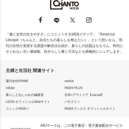
「働く女性の生きやすさ」にコミットするWEBメディア。「Reset our
Lifestyle（ちゃんと、自分たちの暮らしを整えたい）」という想いから、現
代の女性が直面する課題や解決法を紹介。暮らしの話題はもちろん、時代に
そぐわない古い価値観、自分らしく働く方法なども積極的にシェアします。
主婦と生活社 関連サイト
週刊女性PRIME
web!ar
mEdel
PASH! PLUS
暮らしとおしゃれの編集室
日本×アウトドア【cazual】
LEON オフィシャルWebサイト
パチクリ！
コミックPASH！
PASH!ブックス オフィシャルサイト
ABJマークは、この電子書店・電子書籍配信サービス