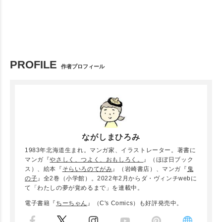
PROFILE
作者プロフィール
ながしまひろみ
1983年北海道生まれ。マンガ家、イラストレーター。著書に
マンガ『
やさしく、つよく、おもしろく。
』（ほぼ日ブック
ス）、絵本『
そらいろのてがみ
』（岩崎書店）、マンガ『
鬼
の子
』全2巻（小学館）。2022年2月からダ・ヴィンチwebに
て「わたしの夢が覚めるまで」を連載中。
電子書籍『
ちーちゃん
』（C's Comics）も好評発売中。