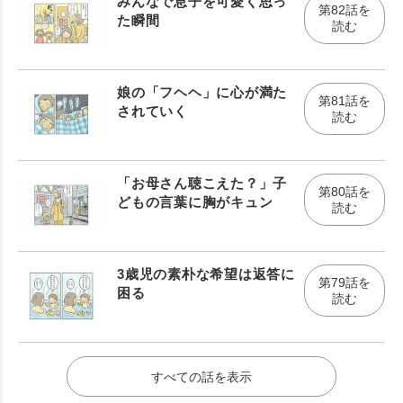
みんなで息子を可愛く思っ
第82話を
た瞬間
読む
娘の「フヘヘ」に心が満た
第81話を
されていく
読む
「お母さん聴こえた？」子
第80話を
どもの言葉に胸がキュン
読む
3歳児の素朴な希望は返答に
第79話を
困る
読む
すべての話を表示