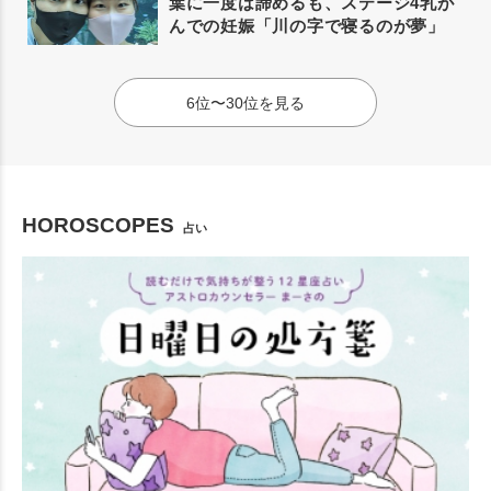
葉に一度は諦めるも、ステージ4乳が
んでの妊娠「川の字で寝るのが夢」
6位〜30位を見る
HOROSCOPES
占い