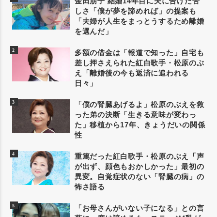
金田朋子 結婚14年目に夫に告げた苦
しさ「僕が夢を諦めれば」の提案も
「夫婦が人生をまっとうするため離婚
を選んだ」
多額の借金は「報道で知った」自宅も
差し押さえられた紅白歌手・松原のぶ
え「離婚後の今も返済に追われる
日々」
「僕の腎臓あげるよ」松原のぶえを救
った弟の決断「生きる意味が変わっ
た」移植から17年、きょうだいの関係
性
重篤だった紅白歌手・松原のぶえ「声
が出ず、顔色もおかしかった」最初の
異変。自覚症状のない「腎臓の病」の
怖さ語る
「お母さんがいない子になる」との言