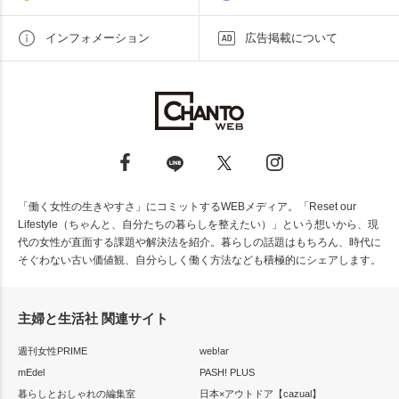
インフォメーション
広告掲載について
「働く女性の生きやすさ」にコミットするWEBメディア。「Reset our
Lifestyle（ちゃんと、自分たちの暮らしを整えたい）」という想いから、現
代の女性が直面する課題や解決法を紹介。暮らしの話題はもちろん、時代に
そぐわない古い価値観、自分らしく働く方法なども積極的にシェアします。
主婦と生活社 関連サイト
週刊女性PRIME
web!ar
mEdel
PASH! PLUS
暮らしとおしゃれの編集室
日本×アウトドア【cazual】