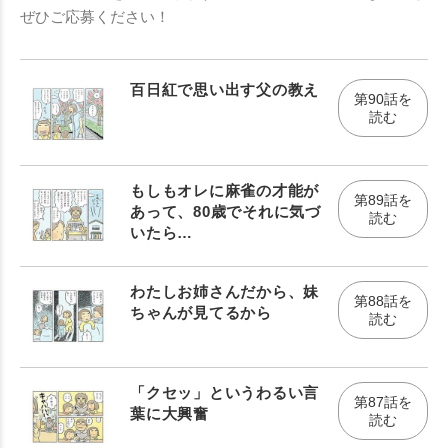
ぜひご応募ください！
百日紅で思い出す父の教え
第90話を
読む
もしもオレに麻雀の才能が
第89話を
あって、80歳でそれに気づ
読む
いたら…
わたしお姉さんだから、妹
第88話を
ちゃんが見てるから
読む
「クセッ」というわるい言
第87話を
葉に大興奮
読む