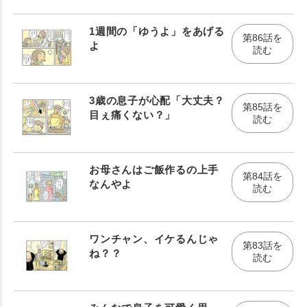
1週間の「ゆうよ」をあげる
第86話を
よ
読む
3歳の息子が心配「大丈夫？
第85話を
目ぇ痛くない？」
読む
お母さんはご飯作るの上手
第84話を
なんやよ
読む
ワンチャン、イケるんじゃ
第83話を
ね？？
読む