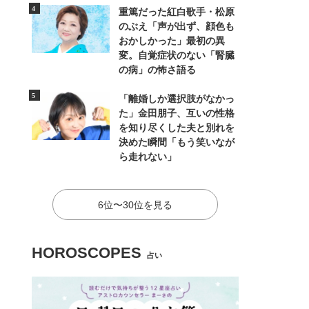
重篤だった紅白歌手・松原
のぶえ「声が出ず、顔色も
おかしかった」最初の異
変。自覚症状のない「腎臓
の病」の怖さ語る
「離婚しか選択肢がなかっ
た」金田朋子、互いの性格
を知り尽くした夫と別れを
決めた瞬間「もう笑いなが
ら走れない」
6位〜30位を見る
HOROSCOPES
占い