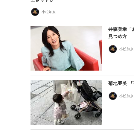
小松加奈
井森美幸「
見つめ方
小松加奈
菊地亜美 
小松加奈