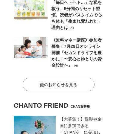
「毎日ヘトヘト…」な私を
救う、5分間のリセット習
慣。読者がバスタイムで心
も体も「生まれ変われた」
理由とは
PR
《無料マネー講座》参加者
募集！7月29日オンライン
開催『セカンドライフを豊
かに！〜安心とゆとりの資
金設計〜』
PR
他のお知らせを見る
CHANTO FRIEND
CHAN友募集
【大募集！】撮影や企
画に参加できる
「CHAN友」に参加し