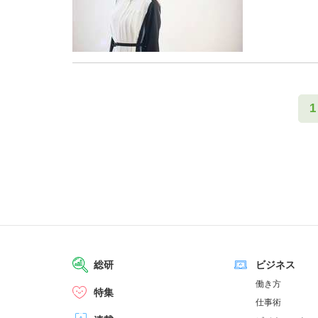
1
総研
ビジネス
働き方
特集
仕事術