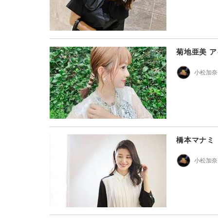
菊地亜美 
小松加奈
橋本マナミ
小松加奈