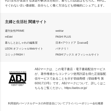
代の女性が直面する課題や解決法を紹介。暮らしの話題はもちろん、時代に
そぐわない古い価値観、自分らしく働く方法なども積極的にシェアします。
主婦と生活社 関連サイト
週刊女性PRIME
web!ar
mEdel
PASH! PLUS
暮らしとおしゃれの編集室
日本×アウトドア【cazual】
LEON オフィシャルWebサイト
パチクリ！
コミックPASH！
PASH!ブックス オフィシャルサイト
ABJマークは、この電子書店・電子書籍配信サービス
が、著作権者からコンテンツ使用許諾を得た正規版配
信サービスであることを示す登録商標（登録番号 第
6091713号）です。ABJマークについて、詳しくはこ
ちらをご覧ください。
https://aebs.or.jp/
利用規約
パーソナルデータの外部送信について
プライバシーポリシー
会社概要