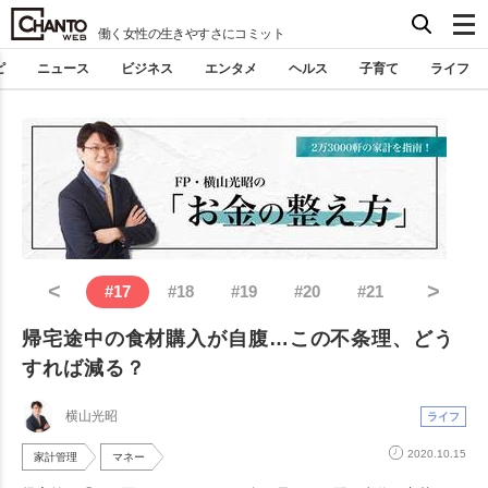
働く女性の生きやすさにコミット
ピ
ニュース
ビジネス
エンタメ
ヘルス
子育て
ライフ
<
>
#
17
#
18
#
19
#
20
#
21
帰宅途中の食材購入が自腹…この不条理、どう
すれば減る？
横山光昭
ライフ
2020.10.15
家計管理
マネー