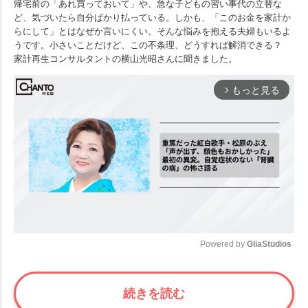
帰宅前の「あれ買っておいて」や、急な子どもの習い事代の立替な
ど、気づいたら自分ばかり払っている。しかも、「このお金を家計か
らにして」とはなぜか言いにくい。そんな悩みを抱える夫婦もいるよ
うです。小さいことだけど、この不条理、どうすれば解消できる？
家計再生コンサルタントの横山光昭さんに聞きました。
もっと見る
arrow_forward_ios
Powered by 
GliaStudios
Mute
続きを読む