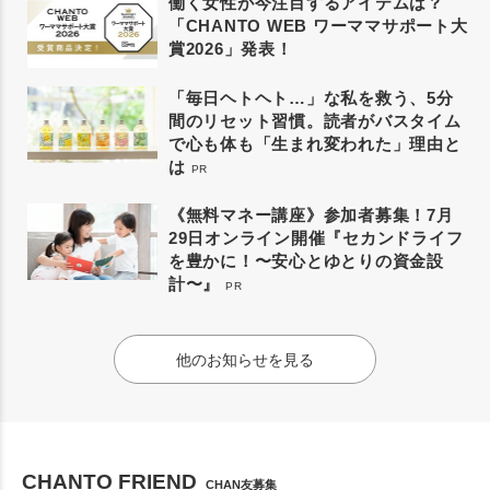
働く女性が今注目するアイテムは？
「CHANTO WEB ワーママサポート大
賞2026」発表！
「毎日ヘトヘト…」な私を救う、5分
間のリセット習慣。読者がバスタイム
で心も体も「生まれ変われた」理由と
は
PR
《無料マネー講座》参加者募集！7月
29日オンライン開催『セカンドライフ
を豊かに！〜安心とゆとりの資金設
計〜』
PR
他のお知らせを見る
CHANTO FRIEND
CHAN友募集