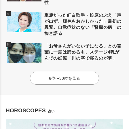
性
重篤だった紅白歌手・松原のぶえ「声
が出ず、顔色もおかしかった」最初の
異変。自覚症状のない「腎臓の病」の
怖さ語る
「お母さんがいない子になる」との言
葉に一度は諦めるも、ステージ4乳が
んでの妊娠「川の字で寝るのが夢」
6位〜30位を見る
HOROSCOPES
占い