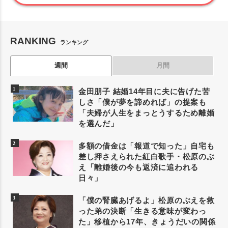
RANKING
ランキング
週間
月間
金田朋子 結婚14年目に夫に告げた苦
しさ「僕が夢を諦めれば」の提案も
「夫婦が人生をまっとうするため離婚
を選んだ」
多額の借金は「報道で知った」自宅も
差し押さえられた紅白歌手・松原のぶ
え「離婚後の今も返済に追われる
日々」
「僕の腎臓あげるよ」松原のぶえを救
った弟の決断「生きる意味が変わっ
た」移植から17年、きょうだいの関係