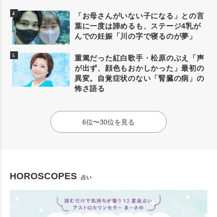
「お母さんがいない子になる」との言
葉に一度は諦めるも、ステージ4乳が
んでの妊娠「川の字で寝るのが夢」
重篤だった紅白歌手・松原のぶえ「声
が出ず、顔色もおかしかった」最初の
異変。自覚症状のない「腎臓の病」の
怖さ語る
6位〜30位を見る
HOROSCOPES
占い