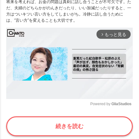
将来を考えれば、お金の問題は真剣に話し合うことが不可欠です。た
だ、夫婦のどちらかがのんきだったり、いい加減だったりすると、一
方はついキツい言い方をしてしまいがち。冷静に話し合うために
は、“言い方”を変えることも大切です。
もっと見る
arrow_forward_ios
Powered by 
GliaStudios
Mute
続きを読む