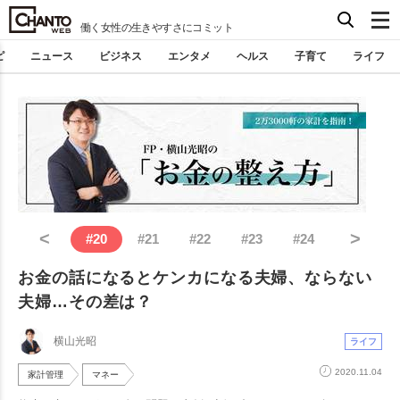
働く女性の生きやすさにコミット
ピ
ニュース
ビジネス
エンタメ
ヘルス
子育て
ライフ
<
>
#
20
#
21
#
22
#
23
#
24
お金の話になるとケンカになる夫婦、ならない
夫婦…その差は？
横山光昭
ライフ
2020.11.04
家計管理
マネー