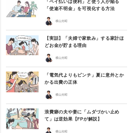
「ペイ払いは便利」と使う人が陥る
「使途不明金」を可視化する方法
横山光昭
【実話】「夫婦で家飲み」する家計ほ
どお金が貯まる理由
横山光昭
「電気代よりもピンチ」夏に意外とか
かる出費の正体
横山光昭
浪費癖の夫や妻に「ムダづかい止め
て」は逆効果【FPが解説】
横山光昭