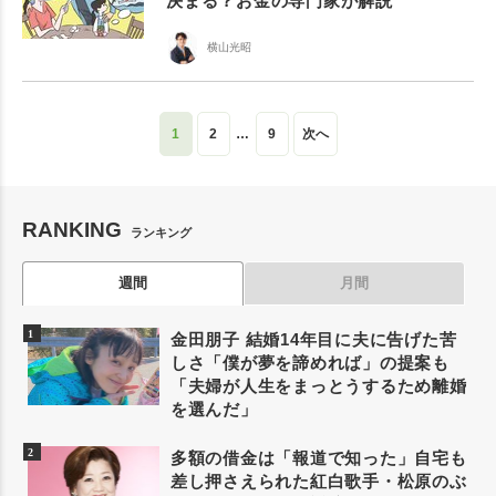
決まる？お金の専門家が解説
横山光昭
1
2
…
9
次へ
RANKING
ランキング
週間
月間
金田朋子 結婚14年目に夫に告げた苦
しさ「僕が夢を諦めれば」の提案も
「夫婦が人生をまっとうするため離婚
を選んだ」
多額の借金は「報道で知った」自宅も
差し押さえられた紅白歌手・松原のぶ