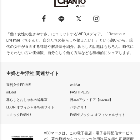
「働く女性の生きやすさ」にコミットするWEBメディア。「Reset our
Lifestyle（ちゃんと、自分たちの暮らしを整えたい）」という想いから、現
代の女性が直面する課題や解決法を紹介。暮らしの話題はもちろん、時代に
そぐわない古い価値観、自分らしく働く方法なども積極的にシェアします。
主婦と生活社 関連サイト
週刊女性PRIME
web!ar
mEdel
PASH! PLUS
暮らしとおしゃれの編集室
日本×アウトドア【cazual】
LEON オフィシャルWebサイト
パチクリ！
コミックPASH！
PASH!ブックス オフィシャルサイト
ABJマークは、この電子書店・電子書籍配信サービス
が、著作権者からコンテンツ使用許諾を得た正規版配