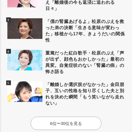
え「離婚後の今も返済に追われる
日々」
「僕の腎臓あげるよ」松原のぶえを救
った弟の決断「生きる意味が変わっ
た」移植から17年、きょうだいの関係
性
重篤だった紅白歌手・松原のぶえ「声
が出ず、顔色もおかしかった」最初の
異変。自覚症状のない「腎臓の病」の
怖さ語る
「離婚しか選択肢がなかった」金田朋
子、互いの性格を知り尽くした夫と別
れを決めた瞬間「もう笑いながら走れ
ない」
6位〜30位を見る