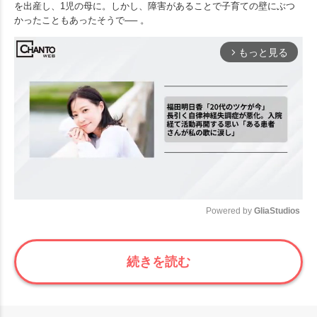
を出産し、1児の母に。しかし、障害があることで子育ての壁にぶつ
かったこともあったそうで── 。
もっと見る
arrow_forward_ios
Powered by 
GliaStudios
Mute
続きを読む