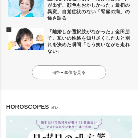
が出ず、顔色もおかしかった」最初の
異変。自覚症状のない「腎臓の病」の
怖さ語る
「離婚しか選択肢がなかった」金田朋
子、互いの性格を知り尽くした夫と別
れを決めた瞬間「もう笑いながら走れ
ない」
6位〜30位を見る
HOROSCOPES
占い