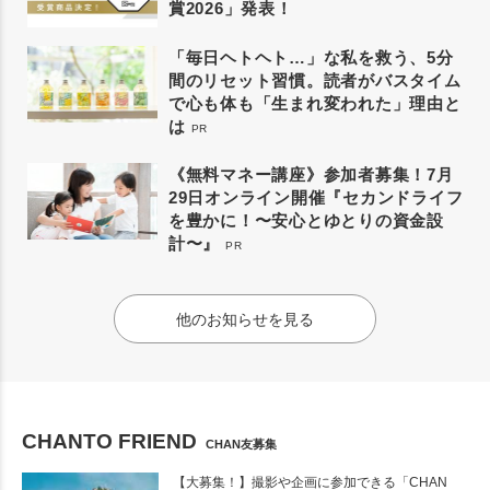
賞2026」発表！
「毎日ヘトヘト…」な私を救う、5分
間のリセット習慣。読者がバスタイム
で心も体も「生まれ変われた」理由と
は
PR
《無料マネー講座》参加者募集！7月
29日オンライン開催『セカンドライフ
を豊かに！〜安心とゆとりの資金設
計〜』
PR
他のお知らせを見る
CHANTO FRIEND
CHAN友募集
【大募集！】撮影や企画に参加できる「CHAN