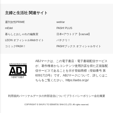
主婦と生活社 関連サイト
週刊女性PRIME
web!ar
mEdel
PASH! PLUS
暮らしとおしゃれの編集室
日本×アウトドア【cazual】
LEON オフィシャルWebサイト
パチクリ！
コミックPASH！
PASH!ブックス オフィシャルサイト
ABJマークは、この電子書店・電子書籍配信サービス
が、著作権者からコンテンツ使用許諾を得た正規版配
信サービスであることを示す登録商標（登録番号 第
6091713号）です。ABJマークについて、詳しくはこ
ちらをご覧ください。
https://aebs.or.jp/
利用規約
パーソナルデータの外部送信について
プライバシーポリシー
会社概要
COPYRIGHT © SHUFU TO SEIKATSU SHA CO.,LTD. All rights reserved.