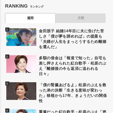
RANKING
ランキング
週間
月間
金田朋子 結婚14年目に夫に告げた苦
しさ「僕が夢を諦めれば」の提案も
「夫婦が人生をまっとうするため離婚
を選んだ」
多額の借金は「報道で知った」自宅も
差し押さえられた紅白歌手・松原のぶ
え「離婚後の今も返済に追われる
日々」
「僕の腎臓あげるよ」松原のぶえを救
った弟の決断「生きる意味が変わっ
た」移植から17年、きょうだいの関係
性
重篤だった紅白歌手・松原のぶえ「声