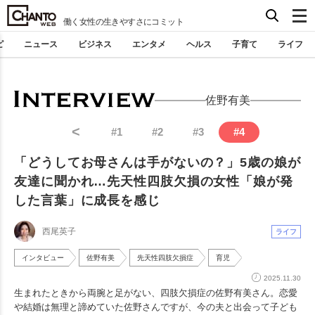
働く女性の生きやすさにコミット
ピ
ニュース
ビジネス
エンタメ
ヘルス
子育て
ライフ
佐野有美
<
#
1
#
2
#
3
#
4
「どうしてお母さんは手がないの？」5歳の娘が
友達に聞かれ…先天性四肢欠損の女性「娘が発
した言葉」に成長を感じ
西尾英子
ライフ
インタビュー
佐野有美
先天性四肢欠損症
育児
2025.11.30
生まれたときから両腕と足がない、四肢欠損症の佐野有美さん。恋愛
や結婚は無理と諦めていた佐野さんですが、今の夫と出会って子ども