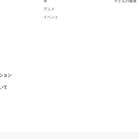
本
子どもの健康
アニメ
イベント
ション
いて