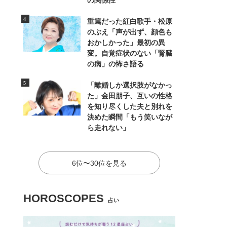
の関係性
重篤だった紅白歌手・松原
のぶえ「声が出ず、顔色も
おかしかった」最初の異
変。自覚症状のない「腎臓
の病」の怖さ語る
「離婚しか選択肢がなかっ
た」金田朋子、互いの性格
を知り尽くした夫と別れを
決めた瞬間「もう笑いなが
ら走れない」
6位〜30位を見る
HOROSCOPES
占い