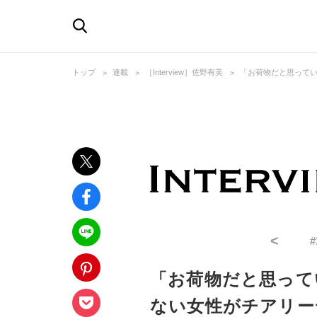
トップ
連載
［Interview］佐野有美
「お荷物だと思ってい
<
#
「お荷物だと思って
ない女性がチアリー