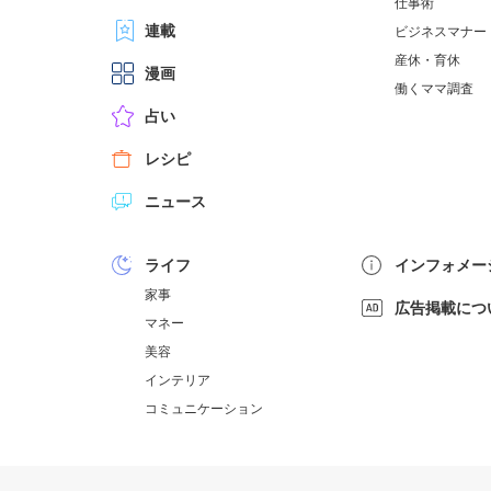
仕事術
連載
ビジネスマナー
産休・育休
漫画
働くママ調査
占い
レシピ
ニュース
ライフ
インフォメー
家事
広告掲載につ
マネー
美容
インテリア
コミュニケーション