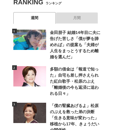
RANKING
ランキング
週間
月間
金田朋子 結婚14年目に夫に
告げた苦しさ「僕が夢を諦
めれば」の提案も「夫婦が
人生をまっとうするため離
婚を選んだ」
多額の借金は「報道で知っ
た」自宅も差し押さえられ
た紅白歌手・松原のぶえ
「離婚後の今も返済に追わ
れる日々」
「僕の腎臓あげるよ」松原
のぶえを救った弟の決断
「生きる意味が変わった」
移植から17年、きょうだい