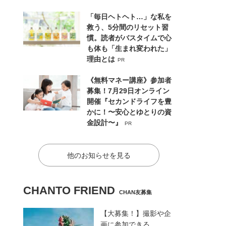
「毎日ヘトヘト…」な私を
救う、5分間のリセット習
慣。読者がバスタイムで心
も体も「生まれ変われた」
理由とは
PR
《無料マネー講座》参加者
募集！7月29日オンライン
開催『セカンドライフを豊
かに！〜安心とゆとりの資
金設計〜』
PR
他のお知らせを見る
CHANTO FRIEND
CHAN友募集
【大募集！】撮影や企
画に参加できる