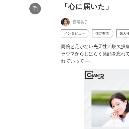
「心に届いた」
西尾英子
インタビュー
佐野有美
先天
両腕と足がない先天性四肢欠損
ラウマからしばらく笑顔を忘れ
れていって── 。