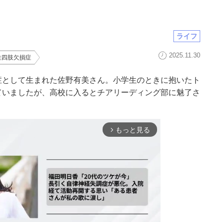
ライフ
2025.11.30
性四肢欠損症
症として生まれた佐野有美さん。小学生のときに抱いたト
ていましたが、高校に入るとチアリーディング部に魅了さ
もっと見る
arrow_forward_ios