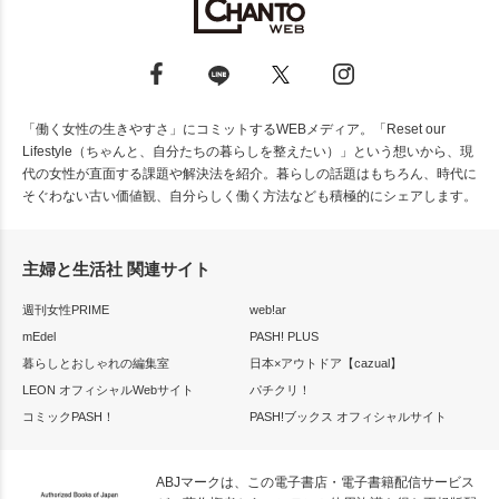
「働く女性の生きやすさ」にコミットするWEBメディア。「Reset our
Lifestyle（ちゃんと、自分たちの暮らしを整えたい）」という想いから、現
代の女性が直面する課題や解決法を紹介。暮らしの話題はもちろん、時代に
そぐわない古い価値観、自分らしく働く方法なども積極的にシェアします。
主婦と生活社 関連サイト
週刊女性PRIME
web!ar
mEdel
PASH! PLUS
暮らしとおしゃれの編集室
日本×アウトドア【cazual】
LEON オフィシャルWebサイト
パチクリ！
コミックPASH！
PASH!ブックス オフィシャルサイト
ABJマークは、この電子書店・電子書籍配信サービス