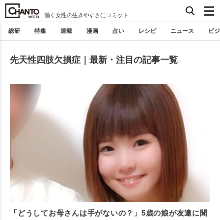
働く女性の生きやすさにコミット
総研
特集
連載
漫画
占い
レシピ
ニュース
ビジ
先天性四肢欠損症｜最新・注目の記事一覧
「どうしてお母さんは手がないの？」5歳の娘が友達に聞