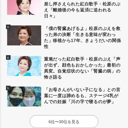
差し押さえられた紅白歌手・松原のぶ
え「離婚後の今も返済に追われる
日々」
「僕の腎臓あげるよ」松原のぶえを救
った弟の決断「生きる意味が変わっ
た」移植から17年、きょうだいの関係
性
重篤だった紅白歌手・松原のぶえ「声
が出ず、顔色もおかしかった」最初の
異変。自覚症状のない「腎臓の病」の
怖さ語る
「お母さんがいない子になる」との言
葉に一度は諦めるも、ステージ4乳が
んでの妊娠「川の字で寝るのが夢」
6位〜30位を見る