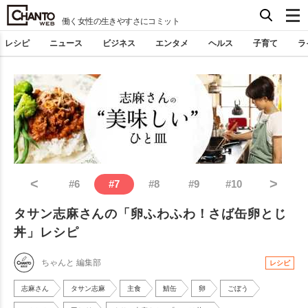
働く女性の生きやすさにコミット
レシピ
ニュース
ビジネス
エンタメ
ヘルス
子育て
ラ
<
>
#
6
#
7
#
8
#
9
#
10
タサン志麻さんの「卵ふわふわ！さば缶卵とじ
丼」レシピ
ちゃんと 編集部
レシピ
志麻さん
タサン志麻
主食
鯖缶
卵
ごぼう