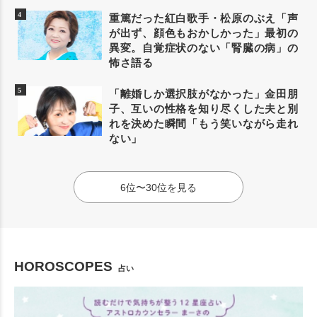
重篤だった紅白歌手・松原のぶえ「声
が出ず、顔色もおかしかった」最初の
異変。自覚症状のない「腎臓の病」の
怖さ語る
「離婚しか選択肢がなかった」金田朋
子、互いの性格を知り尽くした夫と別
れを決めた瞬間「もう笑いながら走れ
ない」
6位〜30位を見る
HOROSCOPES
占い