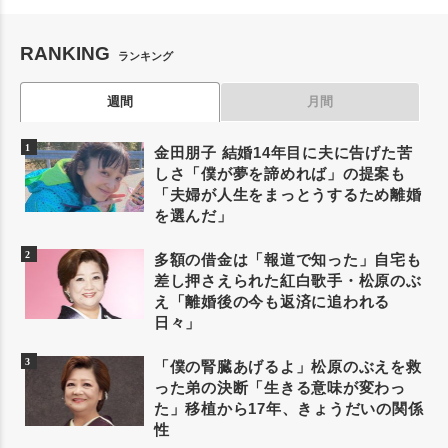
RANKING
ランキング
週間
月間
金田朋子 結婚14年目に夫に告げた苦
しさ「僕が夢を諦めれば」の提案も
「夫婦が人生をまっとうするため離婚
を選んだ」
多額の借金は「報道で知った」自宅も
差し押さえられた紅白歌手・松原のぶ
え「離婚後の今も返済に追われる
日々」
「僕の腎臓あげるよ」松原のぶえを救
った弟の決断「生きる意味が変わっ
た」移植から17年、きょうだいの関係
性