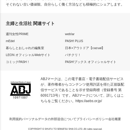
そぐわない古い価値観、自分らしく働く方法なども積極的にシェアします。
主婦と生活社 関連サイト
週刊女性PRIME
web!ar
mEdel
PASH! PLUS
暮らしとおしゃれの編集室
日本×アウトドア【cazual】
LEON オフィシャルWebサイト
パチクリ！
コミックPASH！
PASH!ブックス オフィシャルサイト
ABJマークは、この電子書店・電子書籍配信サービス
が、著作権者からコンテンツ使用許諾を得た正規版配
信サービスであることを示す登録商標（登録番号 第
6091713号）です。ABJマークについて、詳しくはこ
ちらをご覧ください。
https://aebs.or.jp/
利用規約
パーソナルデータの外部送信について
プライバシーポリシー
会社概要
COPYRIGHT © SHUFU TO SEIKATSU SHA CO.,LTD. All rights reserved.