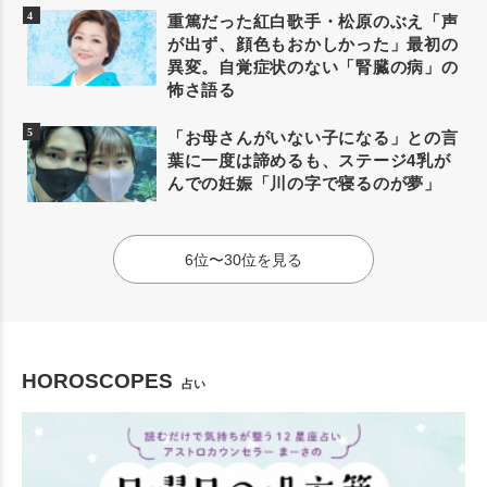
重篤だった紅白歌手・松原のぶえ「声
が出ず、顔色もおかしかった」最初の
異変。自覚症状のない「腎臓の病」の
怖さ語る
「お母さんがいない子になる」との言
葉に一度は諦めるも、ステージ4乳が
んでの妊娠「川の字で寝るのが夢」
6位〜30位を見る
HOROSCOPES
占い