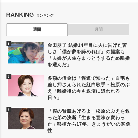
RANKING
ランキング
週間
月間
金田朋子 結婚14年目に夫に告げた苦
しさ「僕が夢を諦めれば」の提案も
「夫婦が人生をまっとうするため離婚
を選んだ」
多額の借金は「報道で知った」自宅も
差し押さえられた紅白歌手・松原のぶ
え「離婚後の今も返済に追われる
日々」
「僕の腎臓あげるよ」松原のぶえを救
った弟の決断「生きる意味が変わっ
た」移植から17年、きょうだいの関係
性