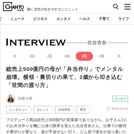
働く女性の生きやすさにコミット
ピ
ニュース
ビジネス
エンタメ
ヘルス
子育て
ライフ
住谷杏奈
<
>
#
2
#
3
#
4
#
5
#
6
総売上500億円の母が「弁当作り」でメンタル
崩壊。横領・裏切りの果て、2歳から叩き込む
「世間の渡り方」
加藤文惠
エンタメ
2026.03.21
インタビュー
タレント
住谷杏奈
育児
プロデュース商品総売上500億円の実業家でありながら、お子さん2人
のお弁当作りを機に心身の限界を迎えた住谷杏奈さん。仕事での横領
や裏切りが重なり、薬が手放せない日々。どん底で彼女が辿り着いた