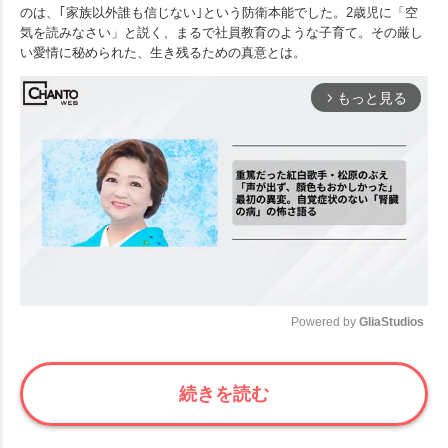
のは、｢家族以外誰も信じない｣という防衛本能でした。2歳児に「空
気を読みなさい」と説く、まるで社員教育のような子育て。その厳し
い愛情に秘められた、生き残るための真意とは。
もっと見る
arrow_forward_ios
Powered by 
GliaStudios
Mute
続きを読む