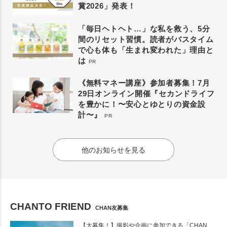
賞2026」発表！
「毎日ヘトヘト…」な私を救う、5分
間のリセット習慣。読者がバスタイム
で心も体も「生まれ変われた」理由と
は
PR
《無料マネー講座》参加者募集！7月
29日オンライン開催『セカンドライフ
を豊かに！〜安心とゆとりの資金設
計〜』
PR
他のお知らせを見る
CHANTO FRIEND
CHAN友募集
【大募集！】撮影や企画に参加できる「CHAN