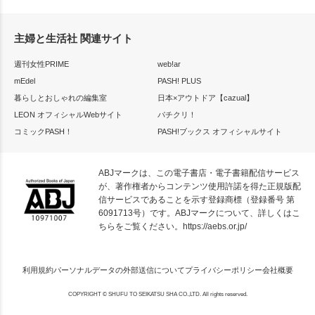
主婦と生活社 関連サイト
週刊女性PRIME
web!ar
mEdel
PASH! PLUS
暮らしとおしゃれの編集室
日本×アウトドア【cazual】
LEON オフィシャルWebサイト
パチクリ！
コミックPASH！
PASH!ブックス オフィシャルサイト
ABJマークは、この電子書店・電子書籍配信サービス
が、著作権者からコンテンツ使用許諾を得た正規版配
信サービスであることを示す登録商標（登録番号 第
6091713号）です。ABJマークについて、詳しくはこ
ちらをご覧ください。
https://aebs.or.jp/
利用規約
パーソナルデータの外部送信について
プライバシーポリシー
会社概要
COPYRIGHT © SHUFU TO SEIKATSU SHA CO.,LTD. All rights reserved.