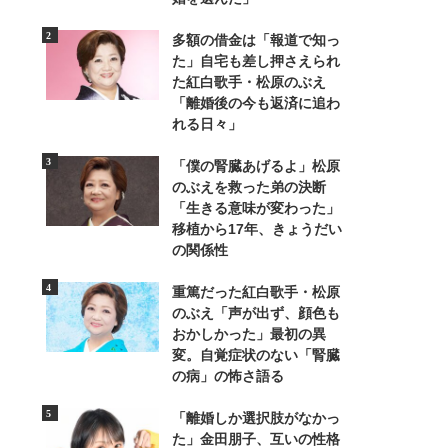
多額の借金は「報道で知っ
た」自宅も差し押さえられ
た紅白歌手・松原のぶえ
「離婚後の今も返済に追わ
れる日々」
7/10
「僕の腎臓あげるよ」松原
のぶえを救った弟の決断
可愛らしいりんごの被り物とコスチュームでイベ
「生きる意味が変わった」
移植から17年、きょうだい
の関係性
重篤だった紅白歌手・松原
のぶえ「声が出ず、顔色も
おかしかった」最初の異
変。自覚症状のない「腎臓
の病」の怖さ語る
「離婚しか選択肢がなかっ
た」金田朋子、互いの性格