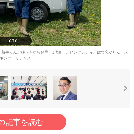
6/10
た新生りんご娘（左から金星（3代目）、ピンクレディ、はつ恋ぐりん、ス
キングデリシャス）
の記事を読む