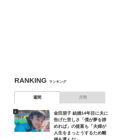
RANKING
ランキング
週間
月間
金田朋子 結婚14年目に夫に
告げた苦しさ「僕が夢を諦
めれば」の提案も「夫婦が
人生をまっとうするため離
婚を選んだ」