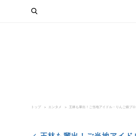
トップ
エンタメ
王林も輩出！ご当地アイドル・りんご娘プロ
王林も輩出！ご当地アイド