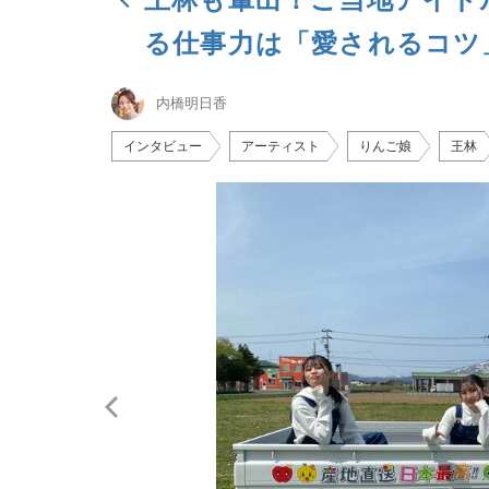
る仕事力は「愛されるコツ
内橋明日香
インタビュー
アーティスト
りんご娘
王林