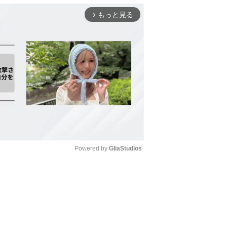
もっと見る
arrow_forward_ios
Powered by 
GliaStudios
Mute