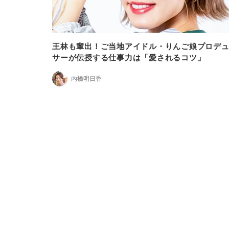
王林も輩出！ご当地アイドル・りんご娘プロデ
サーが伝授する仕事力は「愛されるコツ」
内橋明日香