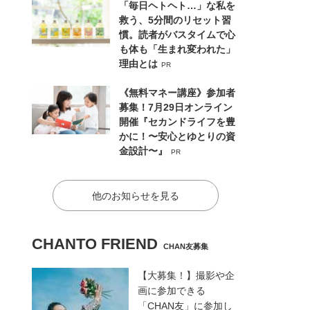
「毎日ヘトヘト…」な私を
救う、5分間のリセット習
慣。読者がバスタイムで心
も体も「生まれ変われた」
理由とは
PR
《無料マネー講座》参加者
募集！7月29日オンライン
開催『セカンドライフを豊
かに！〜安心とゆとりの資
金設計〜』
PR
他のお知らせを見る
CHANTO FRIEND
CHAN友募集
【大募集！】撮影や企
画に参加できる
「CHAN友」に参加し