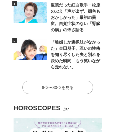
重篤だった紅白歌手・松原
のぶえ「声が出ず、顔色も
おかしかった」最初の異
変。自覚症状のない「腎臓
の病」の怖さ語る
「離婚しか選択肢がなかっ
た」金田朋子、互いの性格
を知り尽くした夫と別れを
決めた瞬間「もう笑いなが
ら走れない」
6位〜30位を見る
HOROSCOPES
占い