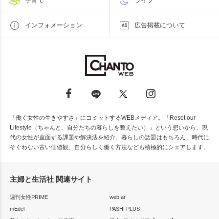
子育て
ライフ
インフォメーション
広告掲載について
「働く女性の生きやすさ」にコミットするWEBメディア。「Reset our
Lifestyle（ちゃんと、自分たちの暮らしを整えたい）」という想いから、現
代の女性が直面する課題や解決法を紹介。暮らしの話題はもちろん、時代に
そぐわない古い価値観、自分らしく働く方法なども積極的にシェアします。
主婦と生活社 関連サイト
週刊女性PRIME
web!ar
mEdel
PASH! PLUS