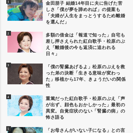
金田朋子 結婚14年目に夫に告げた苦
しさ「僕が夢を諦めれば」の提案も
「夫婦が人生をまっとうするため離婚
を選んだ」
多額の借金は「報道で知った」自宅も
差し押さえられた紅白歌手・松原のぶ
え「離婚後の今も返済に追われる
日々」
「僕の腎臓あげるよ」松原のぶえを救
った弟の決断「生きる意味が変わっ
た」移植から17年、きょうだいの関係
性
重篤だった紅白歌手・松原のぶえ「声
が出ず、顔色もおかしかった」最初の
異変。自覚症状のない「腎臓の病」の
怖さ語る
「お母さんがいない子になる」との言