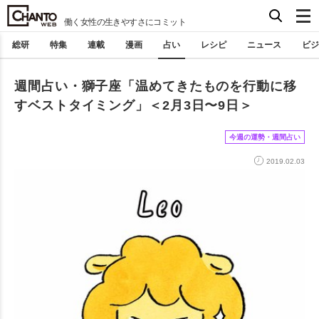
働く女性の生きやすさにコミット
総研
特集
連載
漫画
占い
レシピ
ニュース
ビジ
週間占い・獅子座「温めてきたものを行動に移
すベストタイミング」＜2月3日〜9日＞
今週の運勢・週間占い
2019.02.03