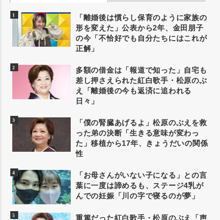
「離婚後は慣らし保育のように家族の
形を変えた」公表から2年、金田朋子
の今「不恰好でも自分たちにはこれが
正解」
多額の借金は「報道で知った」自宅も
差し押さえられた紅白歌手・松原のぶ
え「離婚後の今も返済に追われる
日々」
「僕の腎臓あげるよ」松原のぶえを救
った弟の決断「生きる意味が変わっ
た」移植から17年、きょうだいの関係
性
「お母さんがいない子になる」との言
葉に一度は諦めるも、ステージ4乳が
んでの妊娠「川の字で寝るのが夢」
重篤だった紅白歌手・松原のぶえ「声