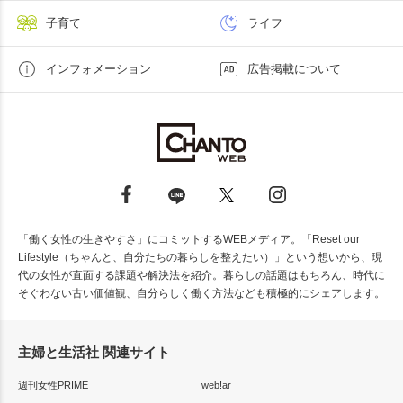
子育て
ライフ
インフォメーション
広告掲載について
「働く女性の生きやすさ」にコミットするWEBメディア。「Reset our
Lifestyle（ちゃんと、自分たちの暮らしを整えたい）」という想いから、現
代の女性が直面する課題や解決法を紹介。暮らしの話題はもちろん、時代に
そぐわない古い価値観、自分らしく働く方法なども積極的にシェアします。
主婦と生活社 関連サイト
週刊女性PRIME
web!ar