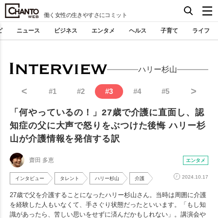
働く女性の生きやすさにコミット
ピ
ニュース
ビジネス
エンタメ
ヘルス
子育て
ライフ
ハリー杉山
<
>
#
1
#
2
#
3
#
4
#
5
「何やっているの！」27歳で介護に直面し、認
知症の父に大声で怒りをぶつけた後悔 ハリー杉
山が介護情報を発信する訳
齋田 多恵
エンタメ
2024.10.17
インタビュー
タレント
ハリー杉山
介護
27歳で父を介護することになったハリー杉山さん。当時は周囲に介護
を経験した人もいなくて、手さぐり状態だったといいます。「もし知
識があったら、苦しい思いをせずに済んだかもしれない」。講演会や