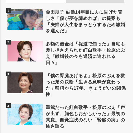
金田朋子 結婚14年目に夫に告げた苦
しさ「僕が夢を諦めれば」の提案も
「夫婦が人生をまっとうするため離婚
を選んだ」
多額の借金は「報道で知った」自宅も
差し押さえられた紅白歌手・松原のぶ
え「離婚後の今も返済に追われる
日々」
「僕の腎臓あげるよ」松原のぶえを救
った弟の決断「生きる意味が変わっ
た」移植から17年、きょうだいの関係
性
重篤だった紅白歌手・松原のぶえ「声
が出ず、顔色もおかしかった」最初の
異変。自覚症状のない「腎臓の病」の
怖さ語る