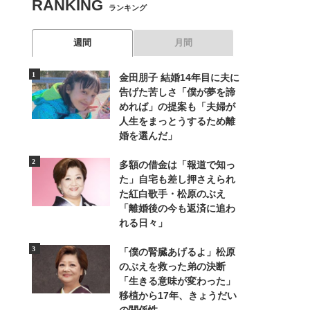
RANKING
ランキング
週間
月間
金田朋子 結婚14年目に夫に
告げた苦しさ「僕が夢を諦
めれば」の提案も「夫婦が
人生をまっとうするため離
婚を選んだ」
多額の借金は「報道で知っ
た」自宅も差し押さえられ
た紅白歌手・松原のぶえ
「離婚後の今も返済に追わ
れる日々」
「僕の腎臓あげるよ」松原
のぶえを救った弟の決断
「生きる意味が変わった」
移植から17年、きょうだい