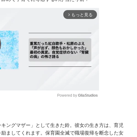
もっと見る
arrow_forward_ios
Powered by 
GliaStudios
Mute
ーキングマザー」として生きた鈴。彼女の生き方は、育児
を励ましてくれます。保育園全滅で職場復帰を断念した女