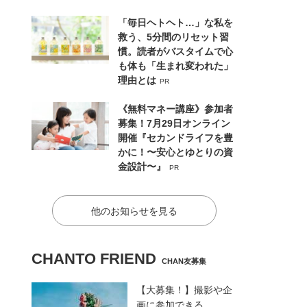
「毎日ヘトヘト…」な私を
救う、5分間のリセット習
慣。読者がバスタイムで心
も体も「生まれ変われた」
理由とは
PR
《無料マネー講座》参加者
募集！7月29日オンライン
開催『セカンドライフを豊
かに！〜安心とゆとりの資
金設計〜』
PR
他のお知らせを見る
CHANTO FRIEND
CHAN友募集
【大募集！】撮影や企
画に参加できる