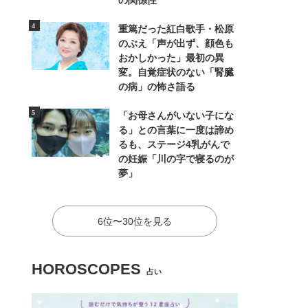
の関係性
重篤だった紅白歌手・松原
のぶえ「声が出ず、顔色も
おかしかった」最初の異
変。自覚症状のない「腎臓
の病」の怖さ語る
「お母さんがいない子にな
る」との言葉に一度は諦め
るも、ステージ4乳がんで
の妊娠「川の字で寝るのが
夢」
6位〜30位を見る
HOROSCOPES
占い