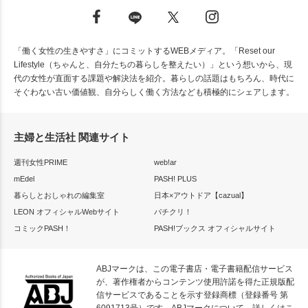
「働く女性の生きやすさ」にコミットするWEBメディア。「Reset our
Lifestyle（ちゃんと、自分たちの暮らしを整えたい）」という想いから、現
代の女性が直面する課題や解決法を紹介。暮らしの話題はもちろん、時代に
そぐわない古い価値観、自分らしく働く方法なども積極的にシェアします。
主婦と生活社 関連サイト
週刊女性PRIME
web!ar
mEdel
PASH! PLUS
暮らしとおしゃれの編集室
日本×アウトドア【cazual】
LEON オフィシャルWebサイト
パチクリ！
コミックPASH！
PASH!ブックス オフィシャルサイト
ABJマークは、この電子書店・電子書籍配信サービス
が、著作権者からコンテンツ使用許諾を得た正規版配
信サービスであることを示す登録商標（登録番号 第