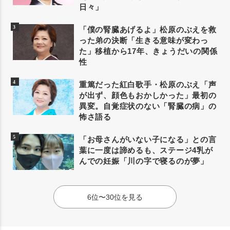
日々」
「僕の腎臓あげるよ」松原のぶえを救
った弟の決断「生きる意味が変わっ
た」移植から17年、きょうだいの関係
性
重篤だった紅白歌手・松原のぶえ「声
が出ず、顔色もおかしかった」最初の
異変。自覚症状のない「腎臓の病」の
怖さ語る
「お母さんがいない子になる」との言
葉に一度は諦めるも、ステージ4乳が
んでの妊娠「川の字で寝るのが夢」
6位〜30位を見る