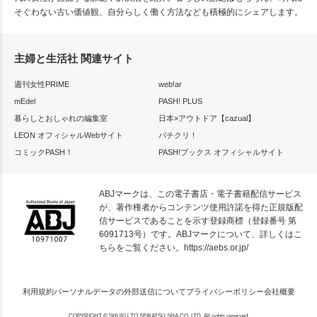
そぐわない古い価値観、自分らしく働く方法なども積極的にシェアします。
主婦と生活社 関連サイト
週刊女性PRIME
web!ar
mEdel
PASH! PLUS
暮らしとおしゃれの編集室
日本×アウトドア【cazual】
LEON オフィシャルWebサイト
パチクリ！
コミックPASH！
PASH!ブックス オフィシャルサイト
ABJマークは、この電子書店・電子書籍配信サービス
が、著作権者からコンテンツ使用許諾を得た正規版配
信サービスであることを示す登録商標（登録番号 第
6091713号）です。ABJマークについて、詳しくはこ
ちらをご覧ください。
https://aebs.or.jp/
利用規約
パーソナルデータの外部送信について
プライバシーポリシー
会社概要
COPYRIGHT © SHUFU TO SEIKATSU SHA CO.,LTD. All rights reserved.