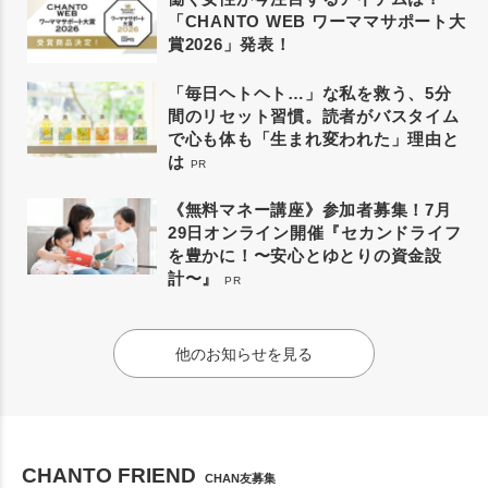
「CHANTO WEB ワーママサポート大
賞2026」発表！
「毎日ヘトヘト…」な私を救う、5分
間のリセット習慣。読者がバスタイム
で心も体も「生まれ変われた」理由と
は
PR
《無料マネー講座》参加者募集！7月
29日オンライン開催『セカンドライフ
を豊かに！〜安心とゆとりの資金設
計〜』
PR
他のお知らせを見る
CHANTO FRIEND
CHAN友募集