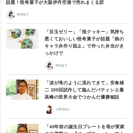
話題！怪奇菓子が大阪伊丹空港で売れまくる訳
岡本聡子
「目玉ゼリー」「指クッキー」気持ち
悪くておいしい怪奇菓子が話題「娘の
キャラ弁作り阻止」で作った弁当がき
っかけで
岡本聡子
「涙が滝のように流れてきて」安食雄
二 100回試作して臨んだパティシエ最
高峰の世界大会でつかんだ優勝秘話
小野寺悦子
「40年前の誕生日プレートを母が実家