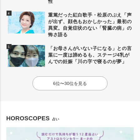
性
重篤だった紅白歌手・松原のぶえ「声
が出ず、顔色もおかしかった」最初の
異変。自覚症状のない「腎臓の病」の
怖さ語る
「お母さんがいない子になる」との言
葉に一度は諦めるも、ステージ4乳が
んでの妊娠「川の字で寝るのが夢」
6位〜30位を見る
HOROSCOPES
占い