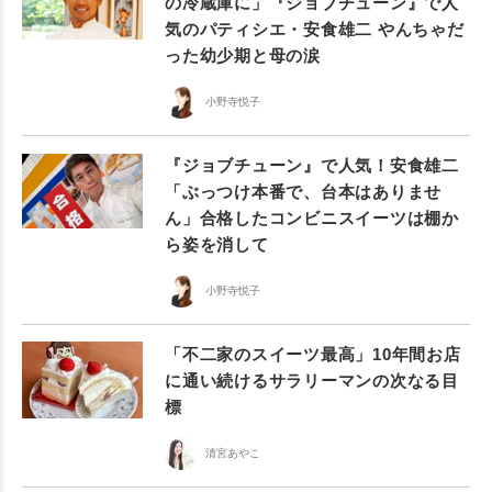
の冷蔵庫に」『ジョブチューン』で人
気のパティシエ・安食雄二 やんちゃだ
った幼少期と母の涙
小野寺悦子
『ジョブチューン』で人気！安食雄二
「ぶっつけ本番で、台本はありませ
ん」合格したコンビニスイーツは棚か
ら姿を消して
小野寺悦子
「不二家のスイーツ最高」10年間お店
に通い続けるサラリーマンの次なる目
標
清宮あやこ