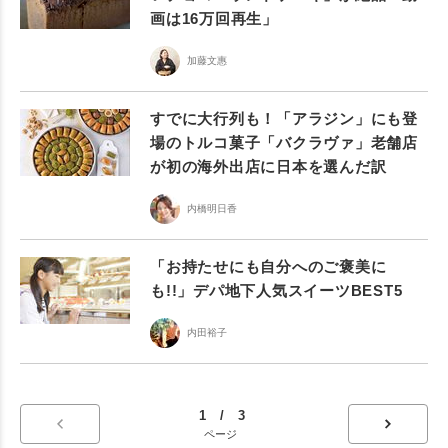
画は16万回再生」
加藤文惠
すでに大行列も！「アラジン」にも登
場のトルコ菓子「バクラヴァ」老舗店
が初の海外出店に日本を選んだ訳
内橋明日香
「お持たせにも自分へのご褒美に
も!!」デパ地下人気スイーツBEST5
内田裕子
1 / 3
ページ