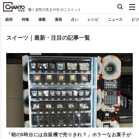
働く女性の生きやすさにコミット
総研
特集
連載
漫画
占い
レシピ
ニュース
ビジ
スイーツ｜最新・注目の記事一覧
「朝の5時台には自販機で売りきれ？」ホラーなお菓子が