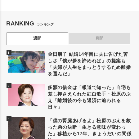
RANKING
ランキング
週間
月間
金田朋子 結婚14年目に夫に告げた苦
しさ「僕が夢を諦めれば」の提案も
「夫婦が人生をまっとうするため離婚
を選んだ」
多額の借金は「報道で知った」自宅も
差し押さえられた紅白歌手・松原のぶ
え「離婚後の今も返済に追われる
日々」
「僕の腎臓あげるよ」松原のぶえを救
った弟の決断「生きる意味が変わっ
た」移植から17年、きょうだいの関係