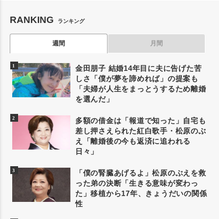
RANKING
ランキング
週間
月間
金田朋子 結婚14年目に夫に告げた苦
しさ「僕が夢を諦めれば」の提案も
「夫婦が人生をまっとうするため離婚
を選んだ」
多額の借金は「報道で知った」自宅も
差し押さえられた紅白歌手・松原のぶ
え「離婚後の今も返済に追われる
日々」
「僕の腎臓あげるよ」松原のぶえを救
った弟の決断「生きる意味が変わっ
た」移植から17年、きょうだいの関係
性