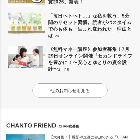
賞2026」発表！
「毎日ヘトヘト…」な私を救う、5分
間のリセット習慣。読者がバスタイム
で心も体も「生まれ変われた」理由と
は
PR
《無料マネー講座》参加者募集！7月
29日オンライン開催『セカンドライフ
を豊かに！〜安心とゆとりの資金設
計〜』
PR
他のお知らせを見る
CHANTO FRIEND
CHAN友募集
【大募集！】撮影や企画に参加できる「CHAN