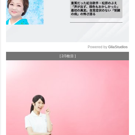
Powered by 
GliaStudios
[ 2/3枚目 ]
Mute