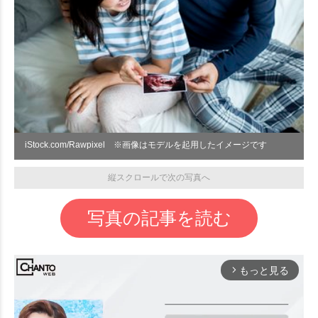
iStock.com/Rawpixel ※画像はモデルを起用したイメージです
縦スクロールで次の写真へ
写真の記事を読む
もっと見る
arrow_forward_ios