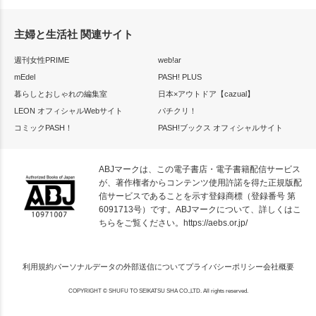
主婦と生活社 関連サイト
週刊女性PRIME
web!ar
mEdel
PASH! PLUS
暮らしとおしゃれの編集室
日本×アウトドア【cazual】
LEON オフィシャルWebサイト
パチクリ！
コミックPASH！
PASH!ブックス オフィシャルサイト
ABJマークは、この電子書店・電子書籍配信サービス
が、著作権者からコンテンツ使用許諾を得た正規版配
信サービスであることを示す登録商標（登録番号 第
6091713号）です。ABJマークについて、詳しくはこ
ちらをご覧ください。
https://aebs.or.jp/
利用規約
パーソナルデータの外部送信について
プライバシーポリシー
会社概要
COPYRIGHT © SHUFU TO SEIKATSU SHA CO.,LTD. All rights reserved.