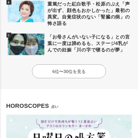
重篤だった紅白歌手・松原のぶえ「声
が出ず、顔色もおかしかった」最初の
異変。自覚症状のない「腎臓の病」の
怖さ語る
「お母さんがいない子になる」との言
葉に一度は諦めるも、ステージ4乳が
んでの妊娠「川の字で寝るのが夢」
6位〜30位を見る
HOROSCOPES
占い