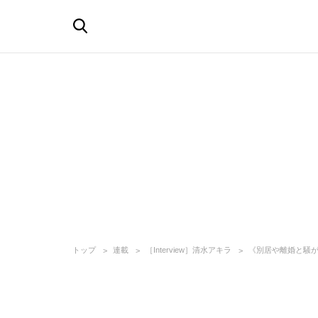
トップ
連載
［Interview］清水アキラ
《別居や離婚と騒が