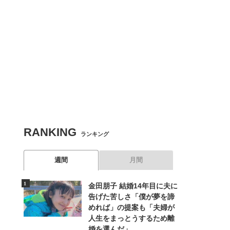
RANKING
ランキング
週間
月間
金田朋子 結婚14年目に夫に
告げた苦しさ「僕が夢を諦
めれば」の提案も「夫婦が
人生をまっとうするため離
婚を選んだ」