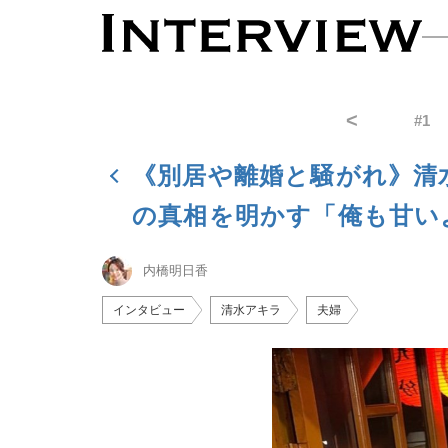
<
#
1
《別居や離婚と騒がれ》清
の真相を明かす「俺も甘い
内橋明日香
インタビュー
清水アキラ
夫婦