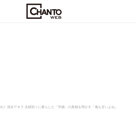
れ》清水アキラ 夫婦別々に暮らした「卒婚」の真相を明かす「俺も甘いよね」