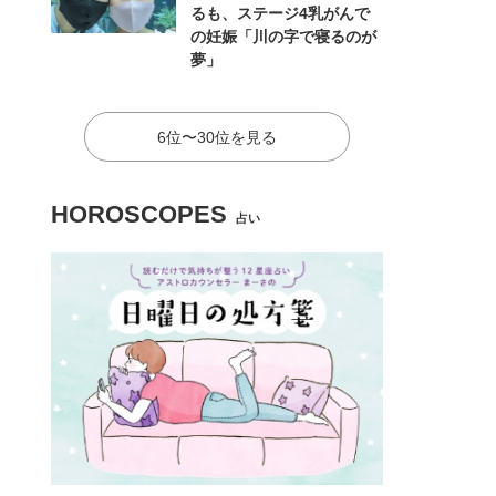
るも、ステージ4乳がんで
の妊娠「川の字で寝るのが
夢」
6位〜30位を見る
HOROSCOPES
占い