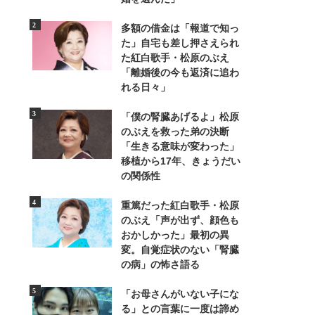
多額の借金は「報道で知っ
た」自宅も差し押さえられ
た紅白歌手・松原のぶえ
「離婚後の今も返済に追わ
れる日々」
「僕の腎臓あげるよ」松原
のぶえを救った弟の決断
「生きる意味が変わった」
移植から17年、きょうだい
の関係性
重篤だった紅白歌手・松原
のぶえ「声が出ず、顔色も
9/9
おかしかった」最初の異
変。自覚症状のない「腎臓
ステージショーの本番前の清水ア
の病」の怖さ語る
「お母さんがいない子にな
る」との言葉に一度は諦め