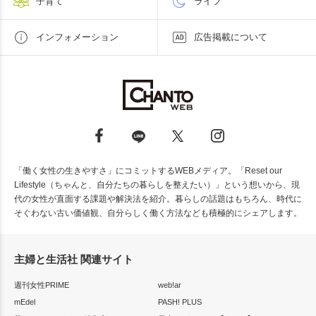
子育て
ライフ
インフォメーション
広告掲載について
「働く女性の生きやすさ」にコミットするWEBメディア。「Reset our
Lifestyle（ちゃんと、自分たちの暮らしを整えたい）」という想いから、現
代の女性が直面する課題や解決法を紹介。暮らしの話題はもちろん、時代に
そぐわない古い価値観、自分らしく働く方法なども積極的にシェアします。
主婦と生活社 関連サイト
週刊女性PRIME
web!ar
mEdel
PASH! PLUS