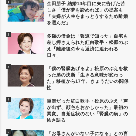
金田朋子 結婚14年目に夫に告げた苦
しさ「僕が夢を諦めれば」の提案も
「夫婦が人生をまっとうするため離婚
を選んだ」
多額の借金は「報道で知った」自宅も
差し押さえられた紅白歌手・松原のぶ
え「離婚後の今も返済に追われる
日々」
「僕の腎臓あげるよ」松原のぶえを救
った弟の決断「生きる意味が変わっ
た」移植から17年、きょうだいの関係
性
重篤だった紅白歌手・松原のぶえ「声
が出ず、顔色もおかしかった」最初の
異変。自覚症状のない「腎臓の病」の
怖さ語る
「お母さんがいない子になる」との言