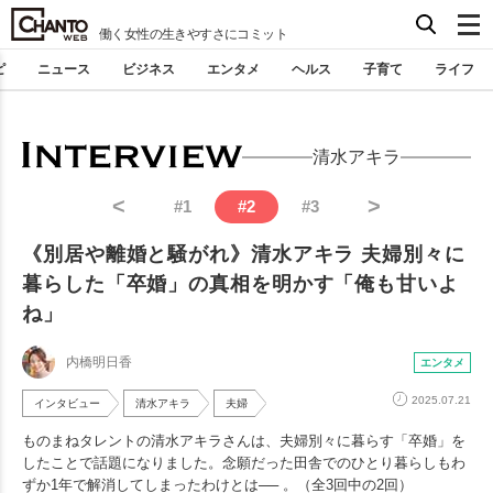
働く女性の生きやすさにコミット
ピ
ニュース
ビジネス
エンタメ
ヘルス
子育て
ライフ
清水アキラ
<
>
#
1
#
2
#
3
《別居や離婚と騒がれ》清水アキラ 夫婦別々に
暮らした「卒婚」の真相を明かす「俺も甘いよ
ね」
内橋明日香
エンタメ
2025.07.21
インタビュー
清水アキラ
夫婦
ものまねタレントの清水アキラさんは、夫婦別々に暮らす「卒婚」を
したことで話題になりました。念願だった田舎でのひとり暮らしもわ
ずか1年で解消してしまったわけとは── 。（全3回中の2回）