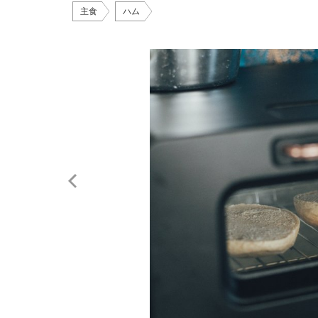
主食
ハム