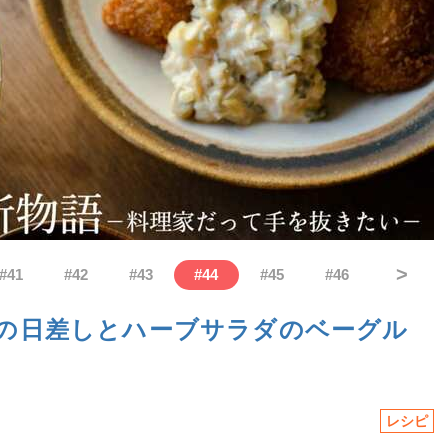
>
#
41
#
42
#
43
#
44
#
45
#
46
の日差しとハーブサラダのベーグル
レシピ