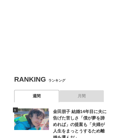
RANKING
ランキング
週間
月間
金田朋子 結婚14年目に夫に
告げた苦しさ「僕が夢を諦
めれば」の提案も「夫婦が
人生をまっとうするため離
婚を選んだ」