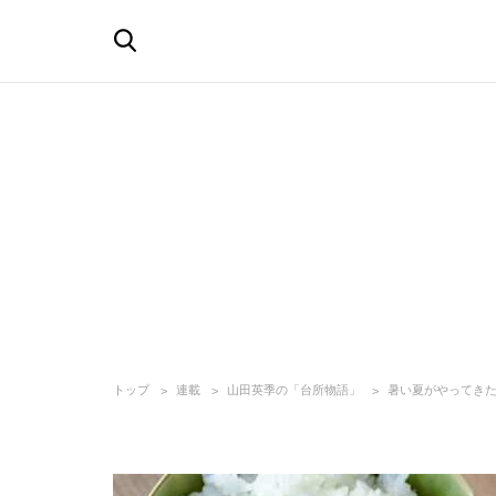
トップ
連載
山田英季の「台所物語」
暑い夏がやってき