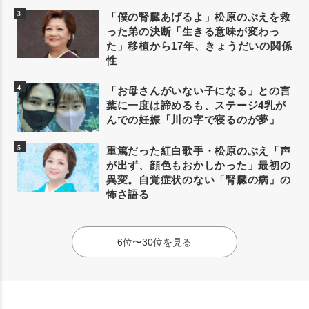
「僕の腎臓あげるよ」松原のぶえを救
った弟の決断「生きる意味が変わっ
た」移植から17年、きょうだいの関係
性
「お母さんがいない子になる」との言
葉に一度は諦めるも、ステージ4乳が
んでの妊娠「川の字で寝るのが夢」
重篤だった紅白歌手・松原のぶえ「声
が出ず、顔色もおかしかった」最初の
異変。自覚症状のない「腎臓の病」の
怖さ語る
6位〜30位を見る