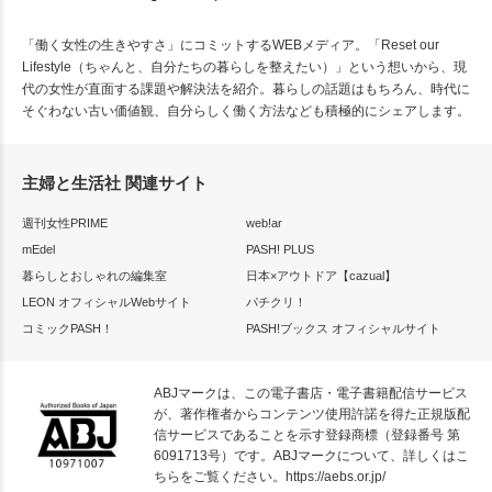
「働く女性の生きやすさ」にコミットするWEBメディア。「Reset our
Lifestyle（ちゃんと、自分たちの暮らしを整えたい）」という想いから、現
代の女性が直面する課題や解決法を紹介。暮らしの話題はもちろん、時代に
そぐわない古い価値観、自分らしく働く方法なども積極的にシェアします。
主婦と生活社 関連サイト
週刊女性PRIME
web!ar
mEdel
PASH! PLUS
暮らしとおしゃれの編集室
日本×アウトドア【cazual】
LEON オフィシャルWebサイト
パチクリ！
コミックPASH！
PASH!ブックス オフィシャルサイト
ABJマークは、この電子書店・電子書籍配信サービス
が、著作権者からコンテンツ使用許諾を得た正規版配
信サービスであることを示す登録商標（登録番号 第
6091713号）です。ABJマークについて、詳しくはこ
ちらをご覧ください。
https://aebs.or.jp/