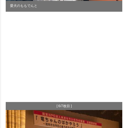
愛犬のももでんと
[ 6/7枚目 ]