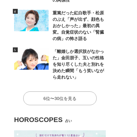
の関係性
重篤だった紅白歌手・松原
のぶえ「声が出ず、顔色も
おかしかった」最初の異
変。自覚症状のない「腎臓
の病」の怖さ語る
「離婚しか選択肢がなかっ
た」金田朋子、互いの性格
を知り尽くした夫と別れを
決めた瞬間「もう笑いなが
ら走れない」
6位〜30位を見る
HOROSCOPES
占い