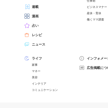
仕事術
連載
ビジネスマナー
産休・育休
漫画
働くママ調査
占い
レシピ
ニュース
ライフ
インフォメー
家事
広告掲載につ
マネー
美容
インテリア
コミュニケーション