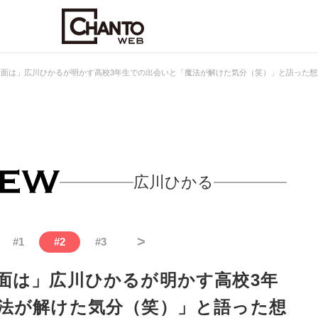
対面は」広川ひかるが明かす高校3年生での出会いと「魔法が解けた気分（笑）」と語った想
広川ひかる
>
#
1
#
2
#
3
面は」広川ひかるが明かす高校3年
法が解けた気分（笑）」と語った想