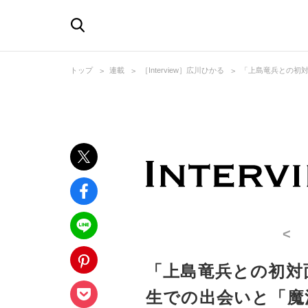
トップ
連載
［Interview］広川ひかる
「上島竜兵との初
<
「上島竜兵との初対
生での出会いと「魔