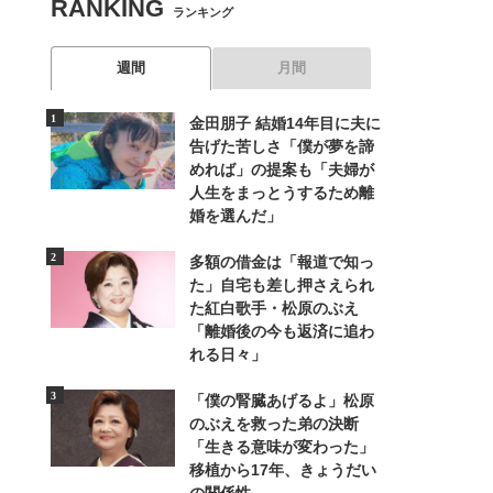
RANKING
ランキング
週間
月間
金田朋子 結婚14年目に夫に
告げた苦しさ「僕が夢を諦
めれば」の提案も「夫婦が
人生をまっとうするため離
婚を選んだ」
多額の借金は「報道で知っ
た」自宅も差し押さえられ
た紅白歌手・松原のぶえ
「離婚後の今も返済に追わ
れる日々」
「僕の腎臓あげるよ」松原
のぶえを救った弟の決断
「生きる意味が変わった」
移植から17年、きょうだい