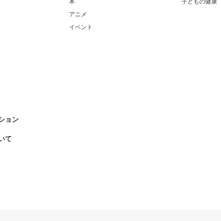
本
子どもの健康
アニメ
イベント
ション
いて