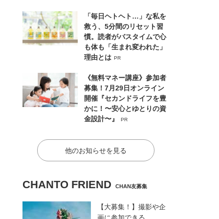
「毎日ヘトヘト…」な私を
救う、5分間のリセット習
慣。読者がバスタイムで心
も体も「生まれ変われた」
理由とは
PR
《無料マネー講座》参加者
募集！7月29日オンライン
開催『セカンドライフを豊
かに！〜安心とゆとりの資
金設計〜』
PR
他のお知らせを見る
CHANTO FRIEND
CHAN友募集
【大募集！】撮影や企
画に参加できる