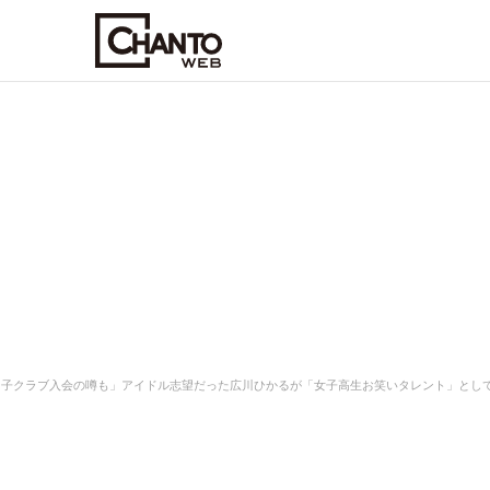
ン子クラブ入会の噂も」アイドル志望だった広川ひかるが「女子高生お笑いタレント」とし