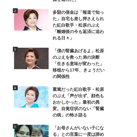
多額の借金は「報道で知っ
た」自宅も差し押さえられ
た紅白歌手・松原のぶえ
「離婚後の今も返済に追わ
れる日々」
「僕の腎臓あげるよ」松原
のぶえを救った弟の決断
「生きる意味が変わった」
移植から17年、きょうだい
の関係性
重篤だった紅白歌手・松原
のぶえ「声が出ず、顔色も
2/7
おかしかった」最初の異
変。自覚症状のない「腎臓
18歳で出演していたレギュラー番
の病」の怖さ語る
「お母さんがいない子にな
る」との言葉に一度は諦め