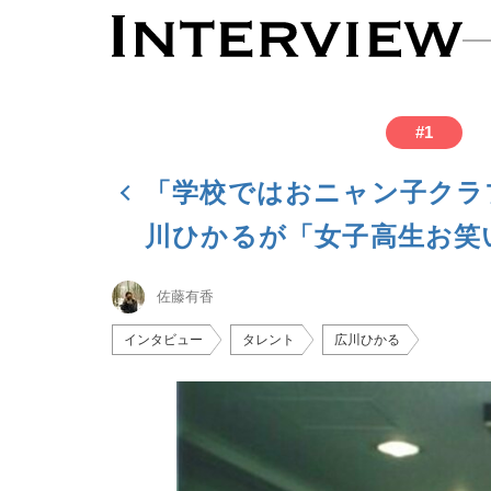
#
1
「学校ではおニャン子クラ
川ひかるが「女子高生お笑
佐藤有香
インタビュー
タレント
広川ひかる