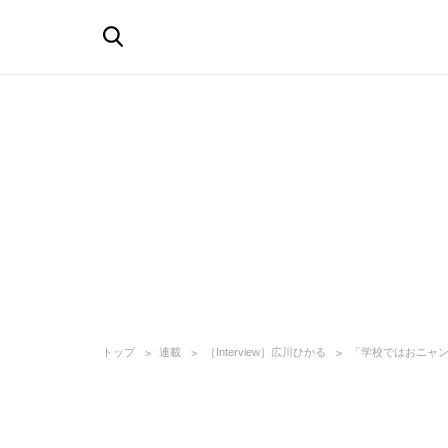
トップ
連載
［Interview］広川ひかる
「学校ではおニャ