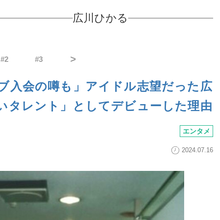
広川ひかる
>
#
2
#
3
ブ入会の噂も」アイドル志望だった広
いタレント」としてデビューした理由
エンタメ
2024.07.16