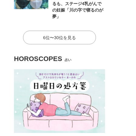
るも、ステージ4乳がんで
の妊娠「川の字で寝るのが
夢」
6位〜30位を見る
HOROSCOPES
占い