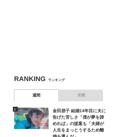
RANKING
ランキング
週間
月間
金田朋子 結婚14年目に夫に
告げた苦しさ「僕が夢を諦
めれば」の提案も「夫婦が
人生をまっとうするため離
婚を選んだ」