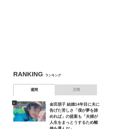
RANKING
ランキング
週間
月間
金田朋子 結婚14年目に夫に
告げた苦しさ「僕が夢を諦
めれば」の提案も「夫婦が
人生をまっとうするため離
婚を選んだ」