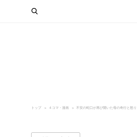
トップ
４コマ・漫画
不安の蛇口が再び開いた母の奇行と怒り