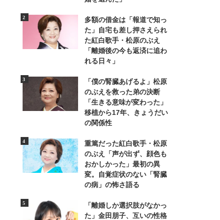
多額の借金は「報道で知っ
た」自宅も差し押さえられ
た紅白歌手・松原のぶえ
「離婚後の今も返済に追わ
れる日々」
「僕の腎臓あげるよ」松原
2/3
のぶえを救った弟の決断
「生きる意味が変わった」
移植から17年、きょうだい
の関係性
重篤だった紅白歌手・松原
のぶえ「声が出ず、顔色も
おかしかった」最初の異
変。自覚症状のない「腎臓
の病」の怖さ語る
「離婚しか選択肢がなかっ
た」金田朋子、互いの性格