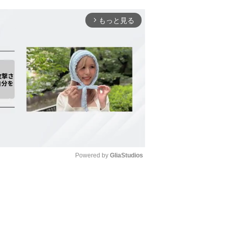
もっと見る
arrow_forward_ios
Powered by 
GliaStudios
Mute