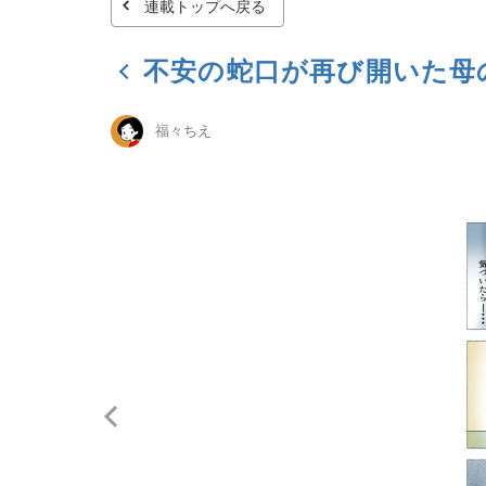
連載トップへ戻る
不安の蛇口が再び開いた母
福々ちえ