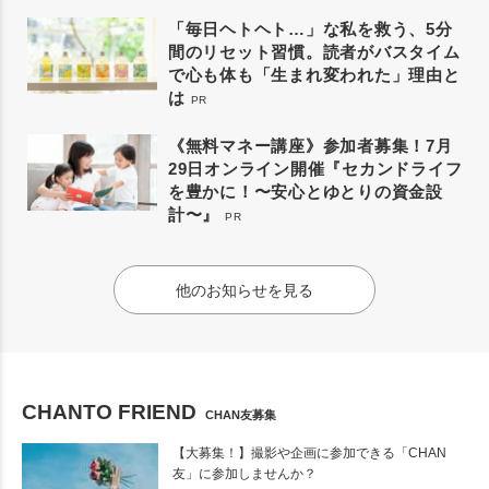
「毎日ヘトヘト…」な私を救う、5分
間のリセット習慣。読者がバスタイム
で心も体も「生まれ変われた」理由と
は
PR
《無料マネー講座》参加者募集！7月
29日オンライン開催『セカンドライフ
を豊かに！〜安心とゆとりの資金設
計〜』
PR
他のお知らせを見る
CHANTO FRIEND
CHAN友募集
【大募集！】撮影や企画に参加できる「CHAN
友」に参加しませんか？