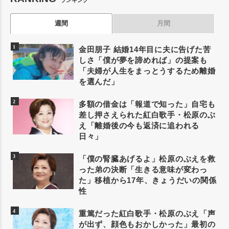
週間
月間
金田朋子 結婚14年目に夫に告げた苦
しさ「僕が夢を諦めれば」の提案も
「夫婦が人生をまっとうするため離婚
を選んだ」
多額の借金は「報道で知った」自宅も
差し押さえられた紅白歌手・松原のぶ
え「離婚後の今も返済に追われる
日々」
「僕の腎臓あげるよ」松原のぶえを救
った弟の決断「生きる意味が変わっ
た」移植から17年、きょうだいの関係
性
重篤だった紅白歌手・松原のぶえ「声
が出ず、顔色もおかしかった」最初の