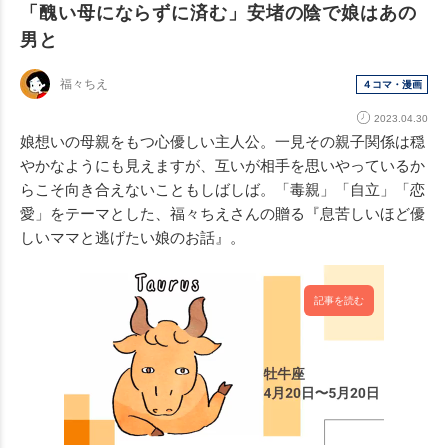
「醜い母にならずに済む」安堵の陰で娘はあの
男と
福々ちえ
４コマ・漫画
2023.04.30
娘想いの母親をもつ心優しい主人公。一見その親子関係は穏
やかなようにも見えますが、互いが相手を思いやっているか
らこそ向き合えないこともしばしば。「毒親」「自立」「恋
愛」をテーマとした、福々ちえさんの贈る『息苦しいほど優
しいママと逃げたい娘のお話』。
記事を読む