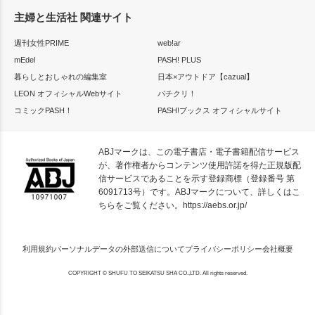
主婦と生活社 関連サイト
週刊女性PRIME
web!ar
mEdel
PASH! PLUS
暮らしとおしゃれの編集室
日本×アウトドア【cazual】
LEON オフィシャルWebサイト
パチクリ！
コミックPASH！
PASH!ブックス オフィシャルサイト
ABJマークは、この電子書店・電子書籍配信サービス
が、著作権者からコンテンツ使用許諾を得た正規版配
信サービスであることを示す登録商標（登録番号 第
6091713号）です。ABJマークについて、詳しくはこ
ちらをご覧ください。
https://aebs.or.jp/
利用規約
パーソナルデータの外部送信について
プライバシーポリシー
会社概要
COPYRIGHT © SHUFU TO SEIKATSU SHA CO.,LTD. All rights reserved.