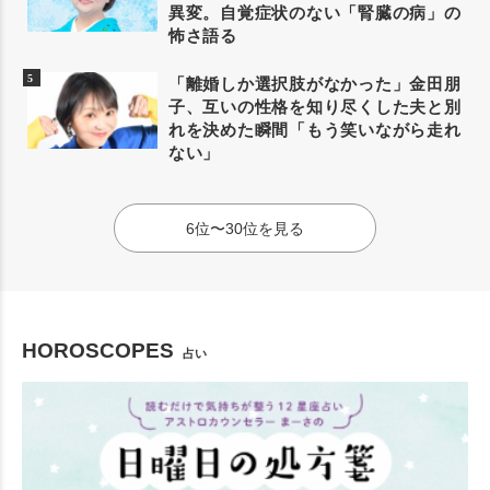
異変。自覚症状のない「腎臓の病」の
怖さ語る
「離婚しか選択肢がなかった」金田朋
子、互いの性格を知り尽くした夫と別
れを決めた瞬間「もう笑いながら走れ
ない」
6位〜30位を見る
HOROSCOPES
占い