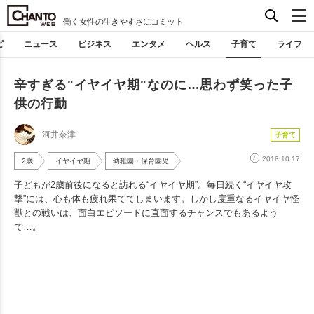
働く女性の生きやすさにコミット
ピ
ニュース
ビジネス
エンタメ
ヘルス
子育て
ライフ
辛すぎる"イヤイヤ期"なのに…思わず笑った子
供の行動
河井奈津
子育て
2018.10.17
2歳
イヤイヤ期
幼稚園・保育園児
子どもが2歳前後になると訪れる“イヤイヤ期”。毎日続く“イヤイヤ攻
撃”には、心も体も疲れ果ててしまいます。しかし度重なるイヤイヤ怪
獣との戦いは、面白エピソードに直面するチャンスでもあるよう
で…。