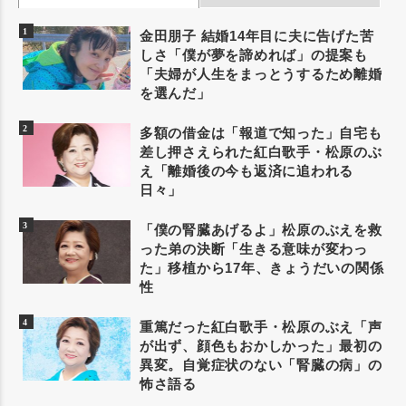
金田朋子 結婚14年目に夫に告げた苦
しさ「僕が夢を諦めれば」の提案も
「夫婦が人生をまっとうするため離婚
を選んだ」
多額の借金は「報道で知った」自宅も
差し押さえられた紅白歌手・松原のぶ
え「離婚後の今も返済に追われる
日々」
「僕の腎臓あげるよ」松原のぶえを救
った弟の決断「生きる意味が変わっ
た」移植から17年、きょうだいの関係
性
重篤だった紅白歌手・松原のぶえ「声
が出ず、顔色もおかしかった」最初の
異変。自覚症状のない「腎臓の病」の
怖さ語る