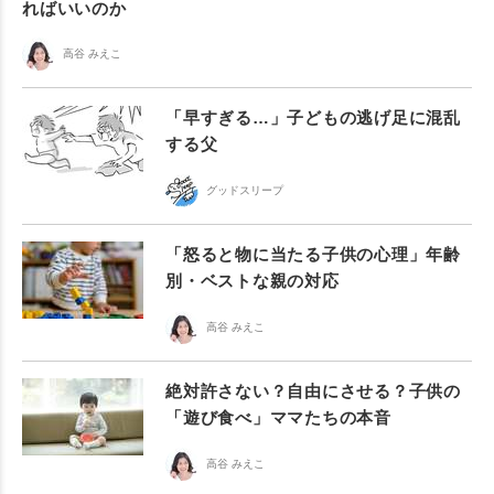
ればいいのか
高谷 みえこ
「早すぎる…」子どもの逃げ足に混乱
する父
グッドスリープ
「怒ると物に当たる子供の心理」年齢
別・ベストな親の対応
高谷 みえこ
絶対許さない？自由にさせる？子供の
「遊び食べ」ママたちの本音
高谷 みえこ