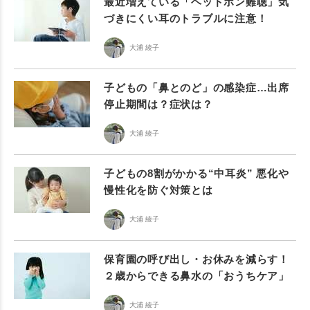
最近増えている「ヘッドホン難聴」気
づきにくい耳のトラブルに注意！
大浦 綾子
子どもの「鼻とのど」の感染症…出席
停止期間は？症状は？
大浦 綾子
子どもの8割がかかる“中耳炎” 悪化や
慢性化を防ぐ対策とは
大浦 綾子
保育園の呼び出し・お休みを減らす！
２歳からできる鼻水の「おうちケア」
大浦 綾子