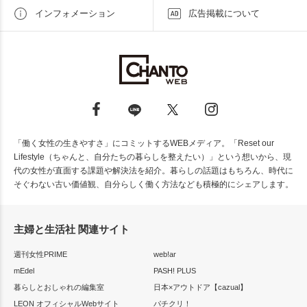
インフォメーション
広告掲載について
「働く女性の生きやすさ」にコミットするWEBメディア。「Reset our
Lifestyle（ちゃんと、自分たちの暮らしを整えたい）」という想いから、現
代の女性が直面する課題や解決法を紹介。暮らしの話題はもちろん、時代に
そぐわない古い価値観、自分らしく働く方法なども積極的にシェアします。
主婦と生活社 関連サイト
週刊女性PRIME
web!ar
mEdel
PASH! PLUS
暮らしとおしゃれの編集室
日本×アウトドア【cazual】
LEON オフィシャルWebサイト
パチクリ！