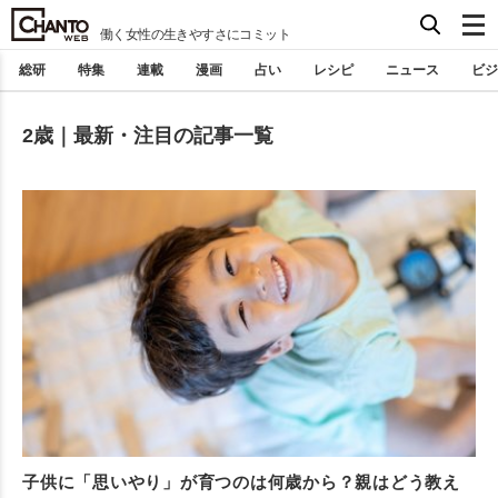
働く女性の生きやすさにコミット
総研
特集
連載
漫画
占い
レシピ
ニュース
ビジ
2歳｜最新・注目の記事一覧
子供に「思いやり」が育つのは何歳から？親はどう教え