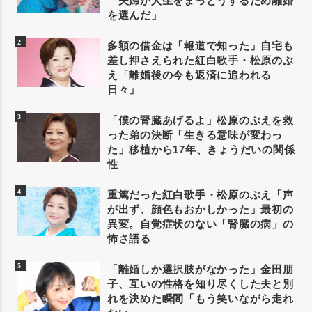
「夫婦が人生をまっとうするため離婚
を選んだ」
多額の借金は「報道で知った」自宅も
差し押さえられた紅白歌手・松原のぶ
え「離婚後の今も返済に追われる
日々」
「僕の腎臓あげるよ」松原のぶえを救
った弟の決断「生きる意味が変わっ
た」移植から17年、きょうだいの関係
性
重篤だった紅白歌手・松原のぶえ「声
が出ず、顔色もおかしかった」最初の
異変。自覚症状のない「腎臓の病」の
怖さ語る
「離婚しか選択肢がなかった」金田朋
子、互いの性格を知り尽くした夫と別
れを決めた瞬間「もう笑いながら走れ