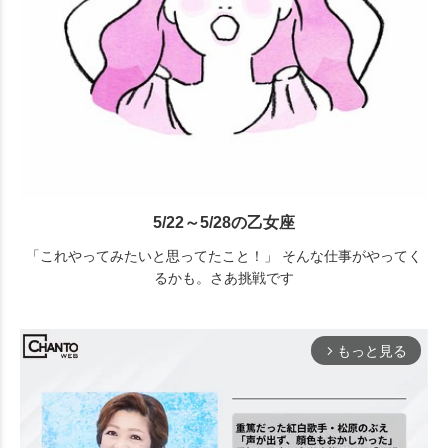
5/22～5/28の乙女座
「これやってみたいと思ってたこと！」 そんな仕事がやってく
るかも。さあ挑戦です
もっと見る
arrow_forward_ios