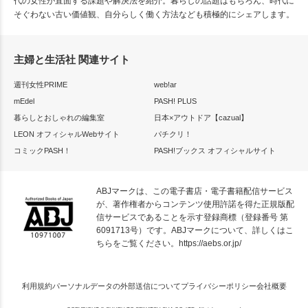
代の女性が直面する課題や解決法を紹介。暮らしの話題はもちろん、時代に
そぐわない古い価値観、自分らしく働く方法なども積極的にシェアします。
主婦と生活社 関連サイト
週刊女性PRIME
web!ar
mEdel
PASH! PLUS
暮らしとおしゃれの編集室
日本×アウトドア【cazual】
LEON オフィシャルWebサイト
パチクリ！
コミックPASH！
PASH!ブックス オフィシャルサイト
ABJマークは、この電子書店・電子書籍配信サービス
が、著作権者からコンテンツ使用許諾を得た正規版配
信サービスであることを示す登録商標（登録番号 第
6091713号）です。ABJマークについて、詳しくはこ
ちらをご覧ください。
https://aebs.or.jp/
利用規約
パーソナルデータの外部送信について
プライバシーポリシー
会社概要