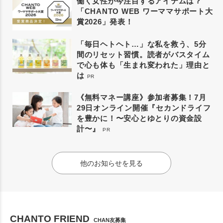
働く女性が今注目するアイテムは？
「CHANTO WEB ワーママサポート大
賞2026」発表！
「毎日ヘトヘト…」な私を救う、5分
間のリセット習慣。読者がバスタイム
で心も体も「生まれ変われた」理由と
は
PR
《無料マネー講座》参加者募集！7月
29日オンライン開催『セカンドライフ
を豊かに！〜安心とゆとりの資金設
計〜』
PR
他のお知らせを見る
CHANTO FRIEND
CHAN友募集