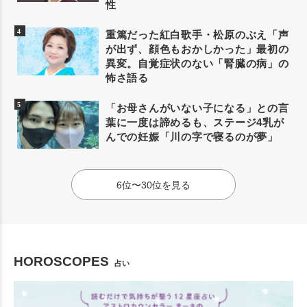
性
重篤だった紅白歌手・松原のぶえ「声
が出ず、顔色もおかしかった」最初の
異変。自覚症状のない「腎臓の病」の
怖さ語る
「お母さんがいない子になる」との言
葉に一度は諦めるも、ステージ4乳が
んでの妊娠「川の字で寝るのが夢」
6位〜30位を見る
HOROSCOPES
占い