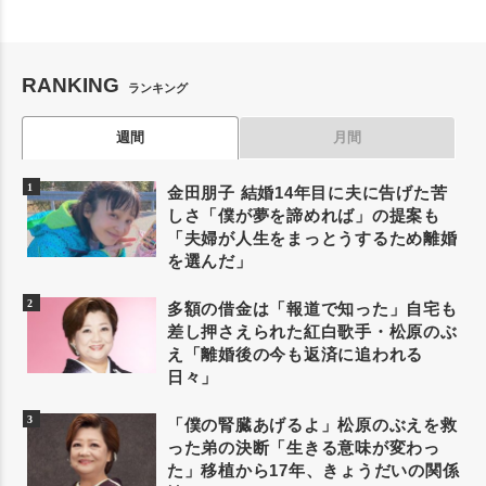
RANKING
ランキング
週間
月間
金田朋子 結婚14年目に夫に告げた苦
しさ「僕が夢を諦めれば」の提案も
「夫婦が人生をまっとうするため離婚
を選んだ」
多額の借金は「報道で知った」自宅も
差し押さえられた紅白歌手・松原のぶ
え「離婚後の今も返済に追われる
日々」
「僕の腎臓あげるよ」松原のぶえを救
った弟の決断「生きる意味が変わっ
た」移植から17年、きょうだいの関係