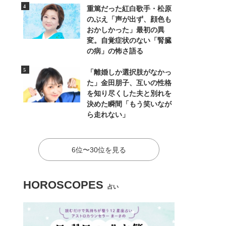
重篤だった紅白歌手・松原
のぶえ「声が出ず、顔色も
おかしかった」最初の異
変。自覚症状のない「腎臓
の病」の怖さ語る
「離婚しか選択肢がなかっ
た」金田朋子、互いの性格
を知り尽くした夫と別れを
決めた瞬間「もう笑いなが
ら走れない」
6位〜30位を見る
HOROSCOPES
占い