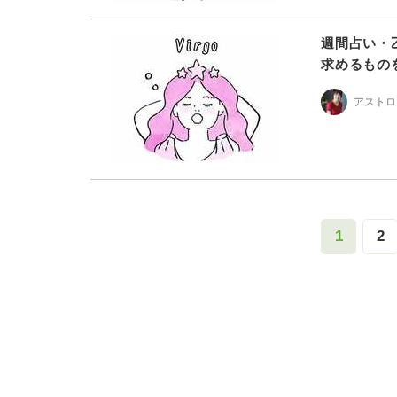
週間占い・
求めるものを
アストロ
1
2