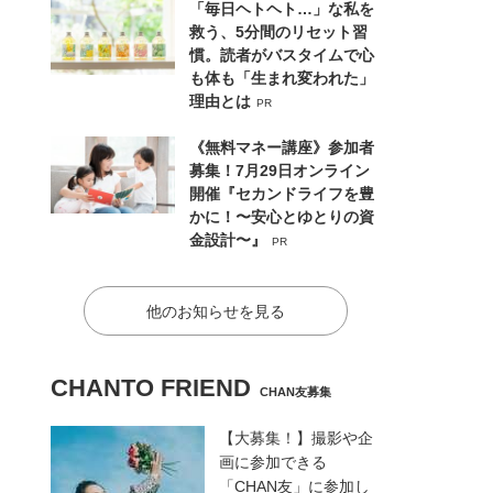
「毎日ヘトヘト…」な私を
救う、5分間のリセット習
慣。読者がバスタイムで心
も体も「生まれ変われた」
理由とは
PR
《無料マネー講座》参加者
募集！7月29日オンライン
開催『セカンドライフを豊
かに！〜安心とゆとりの資
金設計〜』
PR
他のお知らせを見る
CHANTO FRIEND
CHAN友募集
【大募集！】撮影や企
画に参加できる
「CHAN友」に参加し