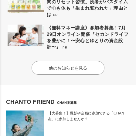
間のリセット習慣。読者がバスタイム
で心も体も「生まれ変われた」理由と
は
PR
《無料マネー講座》参加者募集！7月
29日オンライン開催『セカンドライフ
を豊かに！〜安心とゆとりの資金設
計〜』
PR
他のお知らせを見る
CHANTO FRIEND
CHAN友募集
【大募集！】撮影や企画に参加できる「CHAN
友」に参加しませんか？