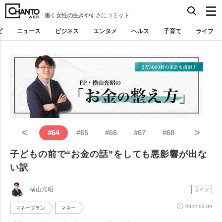
働く女性の生きやすさにコミット
ピ
ニュース
ビジネス
エンタメ
ヘルス
子育て
ライフ
<
>
#
64
#
65
#
66
#
67
#
68
子どもの前で“お金の話”をしても悪影響が出な
い訳
横山光昭
ライフ
2022.03.09
マネープラン
マネー