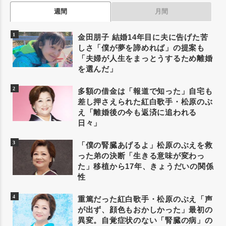
週間
月間
金田朋子 結婚14年目に夫に告げた苦
しさ「僕が夢を諦めれば」の提案も
「夫婦が人生をまっとうするため離婚
を選んだ」
多額の借金は「報道で知った」自宅も
差し押さえられた紅白歌手・松原のぶ
え「離婚後の今も返済に追われる
日々」
「僕の腎臓あげるよ」松原のぶえを救
った弟の決断「生きる意味が変わっ
た」移植から17年、きょうだいの関係
性
重篤だった紅白歌手・松原のぶえ「声
が出ず、顔色もおかしかった」最初の
異変。自覚症状のない「腎臓の病」の