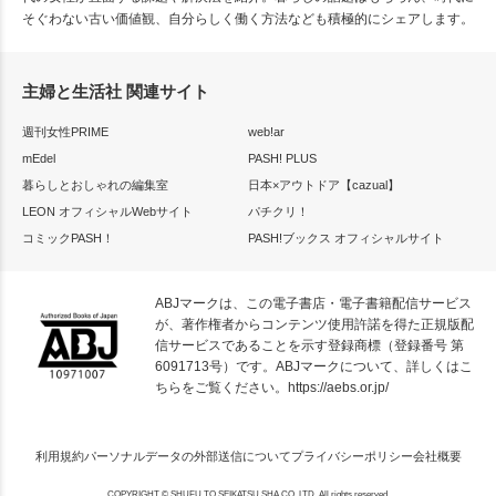
そぐわない古い価値観、自分らしく働く方法なども積極的にシェアします。
主婦と生活社 関連サイト
週刊女性PRIME
web!ar
mEdel
PASH! PLUS
暮らしとおしゃれの編集室
日本×アウトドア【cazual】
LEON オフィシャルWebサイト
パチクリ！
コミックPASH！
PASH!ブックス オフィシャルサイト
ABJマークは、この電子書店・電子書籍配信サービス
が、著作権者からコンテンツ使用許諾を得た正規版配
信サービスであることを示す登録商標（登録番号 第
6091713号）です。ABJマークについて、詳しくはこ
ちらをご覧ください。
https://aebs.or.jp/
利用規約
パーソナルデータの外部送信について
プライバシーポリシー
会社概要
COPYRIGHT © SHUFU TO SEIKATSU SHA CO.,LTD. All rights reserved.