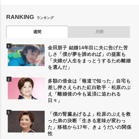
RANKING
ランキング
週間
月間
金田朋子 結婚14年目に夫に告げた苦
しさ「僕が夢を諦めれば」の提案も
「夫婦が人生をまっとうするため離婚
を選んだ」
多額の借金は「報道で知った」自宅も
差し押さえられた紅白歌手・松原のぶ
え「離婚後の今も返済に追われる
日々」
「僕の腎臓あげるよ」松原のぶえを救
った弟の決断「生きる意味が変わっ
た」移植から17年、きょうだいの関係
性