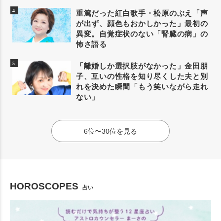
重篤だった紅白歌手・松原のぶえ「声
が出ず、顔色もおかしかった」最初の
異変。自覚症状のない「腎臓の病」の
怖さ語る
「離婚しか選択肢がなかった」金田朋
子、互いの性格を知り尽くした夫と別
れを決めた瞬間「もう笑いながら走れ
ない」
6位〜30位を見る
HOROSCOPES
占い