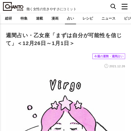
働く女性の生きやすさにコミット
総研
特集
連載
漫画
占い
レシピ
ニュース
ビジ
週間占い・乙女座「まずは自分が可能性を信じ
て」＜12月26日～1月1日＞
今週の運勢・週間占い
2021.12.26