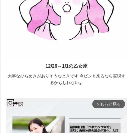
12/26～1/1の乙女座
大事なひらめきがありそうなときです 今ピンと来るなら実現す
るかもしれないよ
もっと見る
arrow_forward_ios