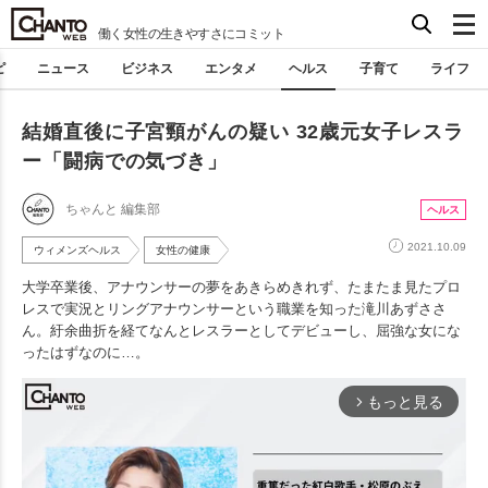
働く女性の生きやすさにコミット
ピ
ニュース
ビジネス
エンタメ
ヘルス
子育て
ライフ
結婚直後に子宮頸がんの疑い 32歳元女子レスラ
ー「闘病での気づき」
ちゃんと 編集部
ヘルス
2021.10.09
ウィメンズヘルス
女性の健康
大学卒業後、アナウンサーの夢をあきらめきれず、たまたま見たプロ
レスで実況とリングアナウンサーという職業を知った滝川あずささ
ん。紆余曲折を経てなんとレスラーとしてデビューし、屈強な女にな
ったはずなのに…。
もっと見る
arrow_forward_ios