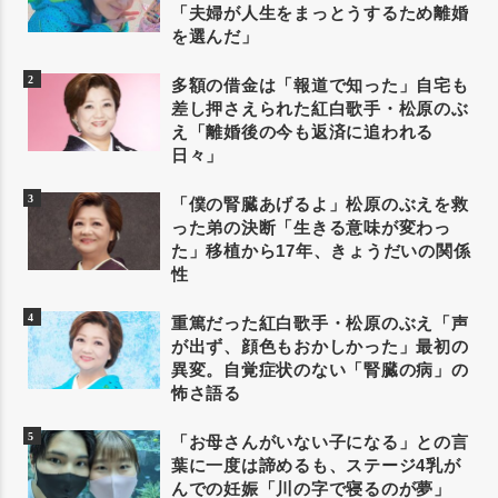
「夫婦が人生をまっとうするため離婚
を選んだ」
多額の借金は「報道で知った」自宅も
差し押さえられた紅白歌手・松原のぶ
え「離婚後の今も返済に追われる
日々」
「僕の腎臓あげるよ」松原のぶえを救
った弟の決断「生きる意味が変わっ
た」移植から17年、きょうだいの関係
性
重篤だった紅白歌手・松原のぶえ「声
が出ず、顔色もおかしかった」最初の
異変。自覚症状のない「腎臓の病」の
怖さ語る
「お母さんがいない子になる」との言
葉に一度は諦めるも、ステージ4乳が
んでの妊娠「川の字で寝るのが夢」