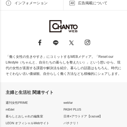
インフォメーション
広告掲載について
「働く女性の生きやすさ」にコミットするWEBメディア。「Reset our
Lifestyle（ちゃんと、自分たちの暮らしを整えたい）」という想いから、現
代の女性が直面する課題や解決法を紹介。暮らしの話題はもちろん、時代に
そぐわない古い価値観、自分らしく働く方法なども積極的にシェアします。
主婦と生活社 関連サイト
週刊女性PRIME
web!ar
mEdel
PASH! PLUS
暮らしとおしゃれの編集室
日本×アウトドア【cazual】
LEON オフィシャルWebサイト
パチクリ！